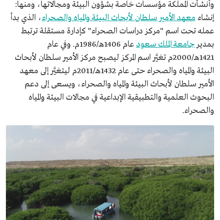
وأنشأت المملكة مؤسسات خاصة بشؤون البيئة ومجالاتها، ومنها:
إنشاء
معهد الأمير سلطان لأبحاث البيئة والمياه والصحراء
، الذي بدأ
عمله تحت اسم "مركز دراسات الصحراء" كإدارة مستقلة ترتبط
بمدير
جامعة الملك سعود
عام 1406هـ/1986م. وفي عام
1421هـ/2000م تغيَّر اسم المركز ليصبح مركز الأمير سلطان لأبحاث
البيئة والمياه والصحراء حتى عام 1432هـ/2011م ليتغيَّر إلى معهد
الأمير سلطان لأبحاث البيئة والمياه والصحراء، ويسعى إلى دعم
البحوث العلمية والتطبيقية الإبداعية في مجالات البيئة والمياه
والصحراء.