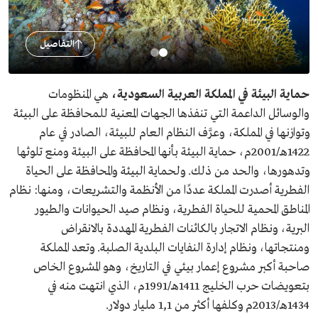
التفاصيل
حماية البيئة في المملكة العربية السعودية،
هي المنظومات
والوسائل الداعمة التي تنفذها الجهات المعنية للمحافظة على البيئة
وتوازنها في المملكة، وعرَّف النظام العام للبيئة، الصادر في عام
1422هـ/2001م، حماية البيئة بأنها المحافظة على البيئة ومنع تلوثها
وتدهورها، والحد من ذلك. ولحماية البيئة والمحافظة على الحياة
الفطرية أصدرت المملكة عددًا من الأنظمة والتشريعات، ومنها: نظام
المناطق المحمية للحياة الفطرية، ونظام صيد الحيوانات والطيور
البرية، ونظام الاتجار بالكائنات الفطرية المهددة بالانقراض
ومنتجاتها، ونظام إدارة النفايات البلدية الصلبة. وتعد المملكة
صاحبة أكبر مشروع إعمار بيئي في التاريخ، وهو المشروع الخاص
بتعويضات حرب الخليج 1411هـ/1991م، الذي انتهت منه في
1434هـ/2013م وكلفها أكثر من 1,1 مليار دولار.