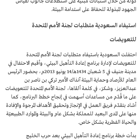
دولة من خلال استبانات مبنية على استطلاعات جالوب لقياس
الجهود المبذولة للحفاظ على استدامة البيئة.
استيفاء السعودية متطلبات لجنة الأمم المتحدة
للتعويضات
احتفلت السعودية باستيفاء متطلبات لجنة الأمم المتحدة
للتعويضات لإدارة برنامج إعادة التأهيل البيئي، وأقيم الاحتفال في
مدينة جنيف في 5 شعبان 1434هـ/14 يونيو 2013م، بحضور الرئيس
العام للأرصاد وحماية البيئة آنذاك الأمير تركي بن ناصر بن
عبدالعزيز، وشكرَ، في كلمة ألقاها، لجنة الأمم المتحدة للتعويضات
على ما قُدّم من مساعدات أسهمت في إنجاح خطط البرنامج، كما
أشاد بتقدّم فريق العمل في الإنجاز وتحقيق الأهداف المرجوة والإفادة
منها على المدى البعيد للمملكة بشكل عام والبيئة والموارد الطبيعيّة
والحياة الفطرية بشكل خاص.
بدأت خطة برنامج إعادة التأهيل البيئي بعد حرب الخليج