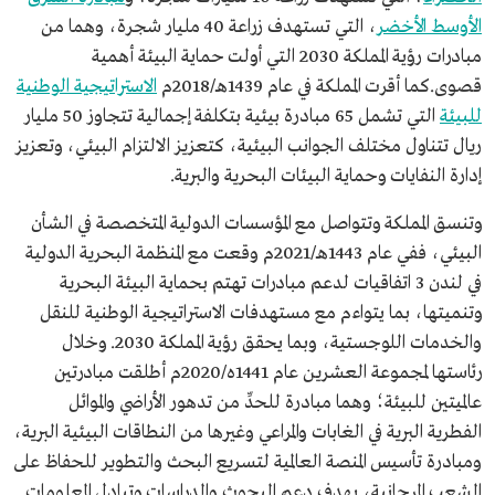
الأوسط الأخضر
، التي تستهدف زراعة 40 مليار شجرة، وهما من
مبادرات رؤية المملكة 2030 التي أولت حماية البيئة أهمية
قصوى.كما أقرت المملكة في عام 1439هـ/2018م
الاستراتيجية الوطنية
للبيئة
التي تشمل 65 مبادرة بيئية بتكلفة إجمالية تتجاوز 50 مليار
ريال تتناول مختلف الجوانب البيئية، كتعزيز الالتزام البيئي، وتعزيز
إدارة النفايات وحماية البيئات البحرية والبرية.
وتنسق المملكة وتتواصل مع المؤسسات الدولية المتخصصة في الشأن
البيئي، ففي عام 1443هـ/2021م وقعت مع المنظمة البحرية الدولية
في لندن 3 اتفاقيات لدعم مبادرات تهتم بحماية البيئة البحرية
وتنميتها، بما يتواءم مع مستهدفات الاستراتيجية الوطنية للنقل
والخدمات اللوجستية، وبما يحقق رؤية المملكة 2030. وخلال
رئاستها لمجموعة العشرين عام 1441ه/2020م أطلقت مبادرتين
عالميتين للبيئة؛ وهما مبادرة للحدِّ من تدهور الأراضي والموائل
الفطرية البرية في الغابات والمراعي وغيرها من النطاقات البيئية البرية،
ومبادرة تأسيس المنصة العالمية لتسريع البحث والتطوير للحفاظ على
الشعب المرجانية، بهدف دعم البحوث والدراسات وتبادل المعلومات