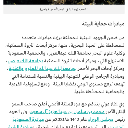
الشعب المرجانية في البحرالأحمر. (واس)
مبادرات حماية البيئة
من ضمن الجهود البيئية للمملكة برزت مبادرات متعددة
للمحافظة على الحياة البحرية، منها: مركز أبحاث الثروة السمكية،
وكلية علوم البحار بجامعة الملك عبدالعزيز، والجمعية السعودية
للاستزراع المائي، ومركز أبحاث الثروة السمكية
بجامعة الملك فيصل
،
ومركز أبحاث البحر الأحمر
بجامعة الملك عبدالله للعلوم والتقنية
،
ومبادرة البرنامج الوطني للتوعية البيئية والتنمية المستدامة التي
تهدف لرفع مستوى الوعي بقضايا البيئة، ورفع المسؤولية الفردية
والجماعية للمحافظة عليها.
وفي إطار دولي يتناغم مع دور المملكة الأممي أعلن صاحب السمو
الملكي الأمير
محمد بن سلمان بن عبدالعزيز آل سعود
، ولي العهد
رئيس
مجلس الوزراء
عام 1442 هـ/2021م عن
مبادرة السعودية
الخضراء
، التي تستهدف زراعة 10 مليارات شجرة، و
مبادرة الشرق