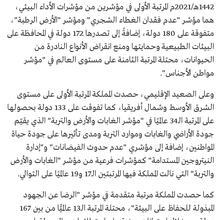
1442هـ/2021م المرتبة الأولى في مؤشرين من مؤشرات الأداء البيئي،
هما مؤشر "عدم فقدان الغطاء الشجري" ومؤشر "الأرض الرطبة"،
متفوقة على 180 دولة، إضافةً إلى تصدرها 172 دولة في المحافظة على
البيئات الطبيعية وحمايتها ومنع انقراض الأنواع النادرة من
الحيوانات، محتلة المرتبة الثامنة على مستوى العالم في "مؤشر
مواطن الأجناس".
وعلى الصعيد الإقليمي، حصدت المملكة المرتبة الأولى على مستوى
الشرق الأوسط وشمال أفريقيا، كما تفوقت على 133 دولة بحصولها
على المرتبة الـ34 عالميًا في "مؤشر الغابات والأرض والتربة" الذي يقيّم
جودة الأراضي والغابات وموارد التربة ومدى تأثيرها على جودة حياة
المواطنين، إضافة إلى مؤشري "عدم حدوث الفيضانات" و"إدارة
النيتروجين المستدامة" كمؤشرات فرعية من مؤشر "الغابات والأرض
والتربة" التي نالت المملكة فيها المرتبتين الـ17 و19 عالميًا على التوالي.
كما حصدت المملكة مرتبة متقدمة في مؤشر "الرضا عن الجهود
المبذولة للحفاظ على البيئة"، محتلة المرتبة الـ13 عالميًّا من بين 167