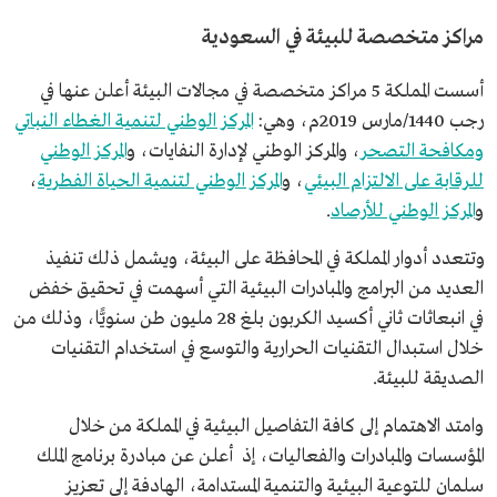
مراكز متخصصة للبيئة في السعودية
أسست المملكة 5 مراكز متخصصة في مجالات البيئة أعلن عنها في
رجب 1440/مارس 2019م، وهي:
المركز الوطني لتنمية الغطاء النباتي
ومكافحة التصحر
، والمركز الوطني لإدارة النفايات، و
المركز الوطني
للرقابة على الالتزام البيئي
، و
المركز الوطني لتنمية الحياة الفطرية
،
و
المركز الوطني للأرصاد
.
وتتعدد أدوار المملكة في المحافظة على البيئة، ويشمل ذلك تنفيذ
العديد من البرامج والمبادرات البيئية التي أسهمت في تحقيق خفض
في انبعاثات ثاني أكسيد الكربون بلغ 28 مليون طن سنويًّا، وذلك من
خلال استبدال التقنيات الحرارية والتوسع في استخدام التقنيات
الصديقة للبيئة.
وامتد الاهتمام إلى كافة التفاصيل البيئية في المملكة من خلال
المؤسسات والمبادرات والفعاليات، إذ أعلن عن مبادرة برنامج الملك
سلمان للتوعية البيئية والتنمية المستدامة، الهادفة إلى تعزيز