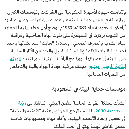
وتكاملت جهود الأجهزة الحكومية مع الشركات والمؤسسات الكبرى
في المملكة في مجال حماية البيئة عبر عدد من المبادرات، ومنها مبادرة
أرامكو السعودية عام 1383هـ/1963م بوضع أول خطة بيئية للحماية
من التلوث تركزت في السيطرة على تلوث المياه الساحلية ومراقبة
مياه الشرب والصرف الصحي، ومبادرة "سابك" منذ نشأتها باختيار
أحدث التقنيات الملائمة والمناسبة للتقليل والحد من الآثار السلبية
على البيئة في عملياتها، وبرنامج المراقبة البيئية الذي تنفذه
الهيئة
الملكية للجبيل وينبع
، بهدف مراقبة جودة الهواء والمياه والتخلص
من النفايات الصناعية.
مؤسسات حماية البيئة في السعودية
أنشأت المملكة القوات الخاصة للأمن البيئي، تماشيًا مع
رؤية
السعودية 2030
، للتنسيق مع الجهات المعنية "الأمنية والبيئية"،
في تفعيل وإنفاذ الأنظمة البيئية، وأداء مهام ومسؤوليات شاملة
تغطي المناطق المهمة بيئيًّا في أنحاء المملكة.