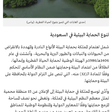
إحدى الغابات التي تتميز بتنوع الحياة الفطرية. (واس)
تنوع الحماية البيئية في السعودية
شمل اهتمام المملكة بحماية البيئة الأنواع النادرة والمهددة بالانقراض
من الحيوانات والنباتات والطيور البرية والبحرية، وأنشئت في عام
1406هـ/1986م الهيئة الوطنية لحماية الحياة الفطرية وإنمائها،
انطلاقًا من اعتماد البيئة وحمايتها ضمن النظام الأساسي للحكم
وفقًا للمادة الـ(32) منه، التي تنص على التزام الدولة بالمحافظة على
البيئة وحمايتها.
وأدَّى توسع المملكة في حماية البيئة إلى الإعلان عن 15 منطقة محمية
تمثل معظم النظم البيئية في المملكة، وتغطي نحو نصف المساحة
المزمع حمايتها وفقًا للمعايير الدولية والمنظومة الوطنية للمناطق
المحمية المقترحة، وجرى تعيين عدد من مديري المناطق المحمية.