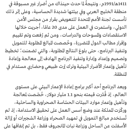
1411هـ/1991م، ونتيجةً لما حدث حينذاك من أضرار غير مسبوقة في
منطقة الخليج العربي وفي بيئتها شديدة الحساسية، وعلى إثر ذلك
تأسست لجنة الأمم المتحدة للتعويض بقرار من مجلس الأمن
الدولي، واستمرت في العمل على مدى 20 عامًا، أُجريت خلالها
الاستقصاءات والمسوحات والدراسات، ومن ثم رُفعت وتم تقييم
وإقرار مطالب الدول المتضررة، وخُصصت المبالغ المطلوبة للتمويل
وتنفيذ البرنامج، حتى بلوغ النتائج المطلوبة، والتي تضمنت؛ تخطيط
وتصميم وإعداد وإدارة وتنفيذ البرنامج الهادف إلى معالجة وإعادة
تأهيل وإعمار الأضرار البيئية وترك إرث طبيعي وحضاري مستدام في
المنطقة.
ويعد البرنامج أحد أكبر برامج إعادة الإعمار البيئي على مستوى
العالم، إذ قُدّرت قيمته بنحو 1.1 مليار دولار، خُصّصت لمعالجة
وتأهيل وإعمار موارد البيئات الحسّاسة الصحراوية والساحلية،
وركّزت المملكة عند وضع أسس العمل على تحقيق الاستدامة، إذ لم
تُستخدم مبالغ التمويل في تمهيد الصحراء وزراعة الشجيرات أو إزالة
الأسفلت عن الساحل وزراعة نبات المانجروف فقط، بل تم إنفاقها على