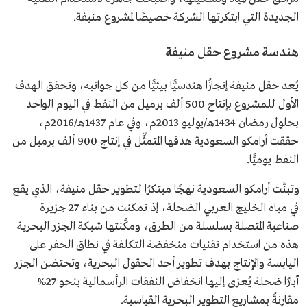
الجديدة التي ابتكرتها الشركة خصيصًا لمشروع منيفة.
هندسة مشروع حقل منيفة
يُعد حقل منيفة إنجازًا هندسيًّا بيئيًّا من كل جوانبه، وتحقق الهدف
الأول للمشروع بإنتاج 500 ألف برميل من النفط في اليوم الواحد
بحلول رمضان 1434هـ/يوليو 2013م، وفي عام 1437هـ/2016م،
حققت أرامكو السعودية هدفها المتمثِّل في إنتاج 900 ألف برميل من
النفط يوميًّا.
وتبنَّت أرامكو السعودية نهجًا مبتكرًا لتطوير حقل منيفة، الذي يقع
في مياه الخليج العربي الضحلة، إذ تمكنت من بناء 27 جزيرة
صناعية المتصلة بسلسلة من الطرق، ومكَّنتها شبكة الجزر البحرية
هذه من استخدام تقنيات منخفضة التكلفة في نطاق الحفر على
اليابسة والإنتاج بهدف تطوير أحد الحقول البحرية، وتحتضن الجزر
آبارًا ضحلة يُعزى إليها انخفاض النفقات الرأسمالية بنحو 27%
مقارنةً بمشاريع التطوير البحرية القياسية.