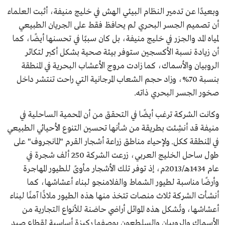
وبعيدًا عن تدمير النظام البيئي الهش في خليج منيفة، أثبت العلماء
أن تصميم الجسر البحري لم يحافظ فقط على الجريان الطبيعي
لمياه المد والجزر في خليج منيفة، بل كان سببًا في تحسنها أيضًا، كما
أن زيادة نسبة الأكسجين ستوفر بيئة صحية بشكل أكبر لتكاثر
الروبيان والأسماك، كما زادت مروج الأعشاب البحرية في المنطقة
بنسبة 70%، وزاد حجم الشعاب المرجانية التي راحت تنتشر داخل
صخور الجسر البحري ذاته.
وكانت الشركة ترغب أيضًا في التحقق من أن المحمية الساحلية في
منيفة قد أنشِئت بطريقة من شأنها تحسين التنوع الأحيائي الطبيعي
في المنطقة ككل. ولإحياء مناطق زراعة أشجار القرم "المانجروف" على
طول ساحل الخليج العربي، زرعت الشركة 250 ألف شجرة في
عام 1434هـ/2013م، إذ توفر تلك الأشجار مأوىً للطيور المهاجرة
وأرضًا مناسبة لطيور الشماط والفلامنجو لبناء أعشاشها، كما
أنشأت الشركة ثلاث منصات تتخذ منها هذه الطيور ملاذًا آمنًا لبناء
أعشاشها، وتُشكل هذه الموائل أراضي حاضنة للأنواع التجارية من
الأسماك والروبيان والسلطعون بوصفها ركيزة أساسية لقطاع صيد