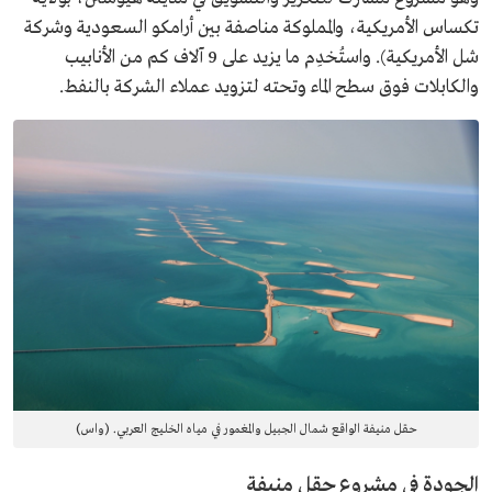
تكساس الأمريكية، والمملوكة مناصفة بين أرامكو السعودية وشركة
شل الأمريكية). واستُخدِم ما يزيد على 9 آلاف كم من الأنابيب
والكابلات فوق سطح الماء وتحته لتزويد عملاء الشركة بالنفط.
حقل منيفة الواقع شمال الجبيل والمغمور في مياه الخليج العربي. (واس)
الجودة في مشروع حقل منيفة