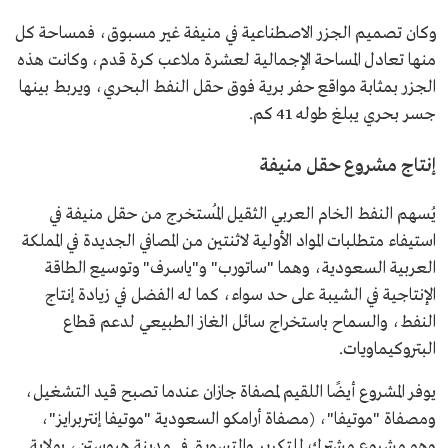
وكان تصميم الجزر الاصطناعية في منيفة غير مسبوق، فمساحة كل
منها تعادل المساحة الإجمالية لعشرة ملاعب كرة قدم، وكانت هذه
الجزر بمثابة مواقع حفر برية فوق حقل النفط البحري، ويربط بينها
جسر بحري يبلغ طوله 41 كم.
إنتاج مشروع حقل منيفة
يُسهم النفط الخام العربي الثقيل المُستخرج من حقل منيفة في
استيفاء متطلبات المواد الأولية لاثنتين من المصافي الجديدة في المملكة
العربية السعودية، وهما "ساتورب" و"ياسرف" وتوسيع الطاقة
الإنتاجية في الشيبة على حد سواء، كما له الفضل في زيادة إنتاج
النفط، والسماح باستخراج سائل الغاز الطبيعي لدعم قطاع
البتروكيماويات.
يوفر المشروع أيضًا اللقيم لمصفاة جازان عندما تصبح قيد التشغيل،
ومصفاة "موتيفا"، (مصفاة أرامكو السعودية "موتيفا إنتربرايز"،
وهو مشروع مشترك للتكرير والتسويق في مدينة هيوستن، بولاية