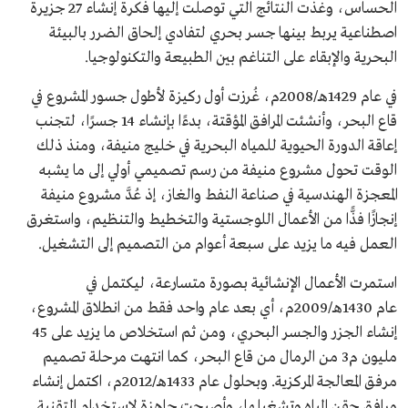
الحساس، وغذت النتائج التي توصلت إليها فكرة إنشاء 27 جزيرة
اصطناعية يربط بينها جسر بحري لتفادي إلحاق الضرر بالبيئة
البحرية والإبقاء على التناغم بين الطبيعة والتكنولوجيا.
في عام 1429هـ/2008م، غُرزت أول ركيزة لأطول جسور المشروع في
قاع البحر، وأنشئت المرافق المؤقتة، بدءًا بإنشاء 14 جسرًا، لتجنب
إعاقة الدورة الحيوية للمياه البحرية في خليج منيفة، ومنذ ذلك
الوقت تحول مشروع منيفة من رسم تصميمي أولي إلى ما يشبه
المعجزة الهندسية في صناعة النفط والغاز، إذ عُدَّ مشروع منيفة
إنجازًا فذًّا من الأعمال اللوجستية والتخطيط والتنظيم، واستغرق
العمل فيه ما يزيد على سبعة أعوام من التصميم إلى التشغيل.
استمرت الأعمال الإنشائية بصورة متسارعة، ليكتمل في
عام 1430هـ/2009م، أي بعد عام واحد فقط من انطلاق المشروع،
إنشاء الجزر والجسر البحري، ومن ثم استخلاص ما يزيد على 45
مليون م3 من الرمال من قاع البحر، كما انتهت مرحلة تصميم
مرفق المعالجة المركزية. وبحلول عام 1433هـ/2012م، اكتمل إنشاء
مرافق حقن المياه وتشغيلها، وأصبحت جاهزة لاستخدام التقنية