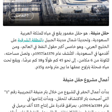
التفاصيل
حقل منيفة
، هو حقل مغمور يقع في مياه المملكة العربية
السعودية، وتحديدًا شمال مدينة الجبيل
بالمنطقة الشرقية
على
الخليج العربي، وهو خامس أكبر حقول النفط في العالم، ومن
أقدمها في السعودية، اكتُشف عام 1376هـ/1957م، وتصل مساحته،
المكونة من 6 مكامن، إلى نحو 45 كم طولًا و18 كم عرضًا، ويقع تحت
مياه ضحلة يتراوح عمقها ما بين متر واحد و15م.
أعمال مشروع حقل منيفة
بدأت أعمال الحفر في المشروع من خلال بئر منيفة التجريبية رقم "1"
التي أصبحت بئر الاكتشاف للحقل، وبدأت إنتاجها في
عام 1384هـ/1964م، بمرافق قادرة على إنتاج 125 ألف برميل في