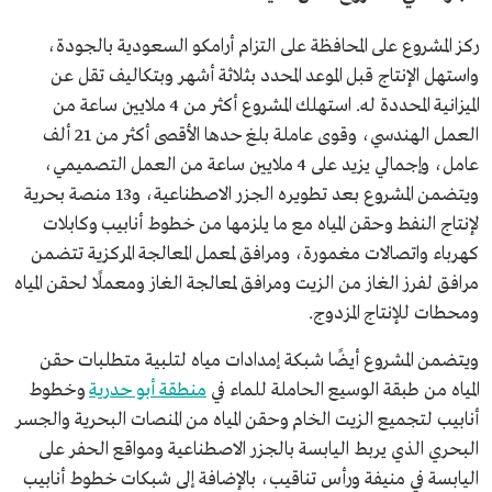
ركز المشروع على المحافظة على التزام أرامكو السعودية بالجودة،
واستهل الإنتاج قبل الموعد المحدد بثلاثة أشهر وبتكاليف تقل عن
الميزانية المحددة له. استهلك المشروع أكثر من 4 ملايين ساعة من
العمل الهندسي، وقوى عاملة بلغ حدها الأقصى أكثر من 21 ألف
عامل، وإجمالي يزيد على 4 ملايين ساعة من العمل التصميمي،
ويتضمن المشروع بعد تطويره الجزر الاصطناعية، و13 منصة بحرية
لإنتاج النفط وحقن المياه مع ما يلزمها من خطوط أنابيب وكابلات
كهرباء واتصالات مغمورة، ومرافق لمعمل المعالجة المركزية تتضمن
مرافق لفرز الغاز من الزيت ومرافق لمعالجة الغاز ومعملًا لحقن المياه
ومحطات للإنتاج المزدوج.
ويتضمن المشروع أيضًا شبكة إمدادات مياه لتلبية متطلبات حقن
المياه من طبقة الوسيع الحاملة للماء في
منطقة أبو حدرية
وخطوط
أنابيب لتجميع الزيت الخام وحقن المياه من المنصات البحرية والجسر
البحري الذي يربط اليابسة بالجزر الاصطناعية ومواقع الحفر على
اليابسة في منيفة ورأس تناقيب، بالإضافة إلى شبكات خطوط أنابيب