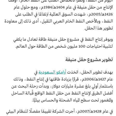
اليوم من النفط، ونظرًا لانخفاض الطلب على النفط الخام، أوقف
الإنتاج من حقل منيفة في عام 1404هـ/1984م، ومع حلول عام
1426هـ/2005م، شهدت السوق العالمية ارتفاعًا في الطلب على
النفط، وبالأخص النفط الخام العربي الثقيل، أدى ذلك إلى معاودة
تطوير هذا الحقل.
ويوفر إنتاج النفط في مشروع حقل منيفة طاقة تعادل ما يكفي
لتلبية احتياجات 100 مليون شخص من الطاقة حول العالم.
تطوير مشروع حقل منيفة
بهدف تطوير الحقل، اتخذت
أرامكو السعودية
في
عام 1427هـ/2006م، قرارًا بزيادة طاقتها في إنتاج النفط، وذلك
باستثمار أولي بلغ عشرة مليارات دولار، وبدأت رحلة البحث عن
أفضل الطرق لإنتاج النفط من حقل النفط الواقع قُبالة الساحل
والمغمور تحت سطح المياه الضحلة والحساس بيئيًّا.
في عام 1428هـ/2007م، أجرت الشركة تقييمًا مفصلًا للنظام البيئي