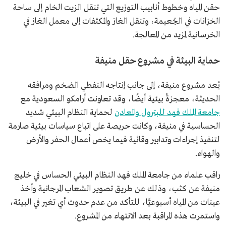
حقن المياه وخطوط أنابيب التوزيع التي تنقل الزيت الخام إلى ساحة
الخزانات في الجُعيمة، وتنقل الغاز والمكثفات إلى معمل الغاز في
الخرسانية لمزيد من المعالجة.
حماية البيئة في مشروع حقل منيفة
يُعد مشروع منيفة، إلى جانب إنتاجه النفطي الضخم ومرافقه
الحديثة، معجزةً بيئية أيضًا، وقد تعاونت أرامكو السعودية مع
جامعة الملك فهد للبترول والمعادن
لحماية النظام البيئي شديد
الحساسية في منيفة، وكانت حريصة على اتباع سياسات بيئية صارمة
لتنفيذ إجراءات وتدابير وقائية فيما يخص أعمال الحفر والأرض
والهواء.
راقب علماء من جامعة الملك فهد النظام البيئي الحساس في خليج
منيفة عن كثب، وذلك عن طريق تصوير الشعاب المرجانية وأخذ
عينات من المياه أسبوعيًّا، للتأكد من عدم حدوث أي تغير في البيئة،
واستمرت هذه المراقبة بعد الانتهاء من المشروع.