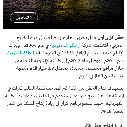
التفاصيل
حقل كرّان
أولُ حقلٍ بحري للغاز غير المصاحب في مياه الخليج
العربي، اكتشفته شركة
أرامكو السعودية
في عام 2006م، وبدأت
الإنتاج منه باستخدام المرافق القائمة في الخرسانية
بالمنطقة الشرقية
عام 2011م، ووصل عام 2012م إلى طاقته الإنتاجية الكاملة من
خلال مرافق مخصصة جديدة، بمعدل 1.8 مليار قدم مكعبة
قياسية من الغاز في اليوم.
يستهدف إنتاج الحقل من الغاز غير المصاحب تلبية الطلب المتزايد في
المملكة على غاز البيع والوقود المستخدم في تحلية المياه وتوليد الطاقة
الكهربائية، حيث ساهم برنامج كران في زيادة إنتاج المملكة من الغاز
بنسبة 18 %.
إدارة إنتاج حقل كرّان