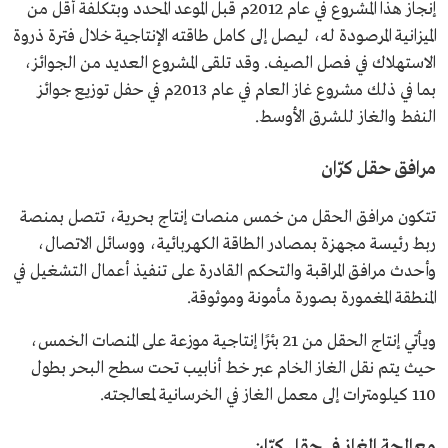
إنجاز هذا المشروع في عام 2012م قبل الموعد المحدد وبتكلفة أقل من
الميزانية المرصودة له، ليصل إلى كامل طاقته الإنتاجية خلال فترة ذروة
الاستهلاك في فصل الصيف. وقد تلقى المشروع العديد من الجوائز،
بما في ذلك مشروع غاز العام في عام 2013م في حفل توزيع جوائز
النفط والغاز للشرق الأوسط.
مرافق حقل كرّان
تتكون مرافق الحقل من خمس منصات إنتاج بحرية، تتصل بمنصة
ربط رئيسة مجهزة بمصادر الطاقة الكهربائية، ووسائل الاتصال،
وأحدث مرافق المراقبة والتحكم القادرة على تنفيذ أعمال التشغيل في
المنطقة المغمورة بصورة مأمونة وموثوقة.
ويأتي إنتاج الحقل من 21 بئرًا إنتاجية موزعة على المنصات الخمس،
حيث يتم نقل الغاز الخام عبر خط أنابيب تحت سطح البحر بطول
110 كيلومترات إلى معمل الغاز في الخرسانية لمعالجته.
معالجة الغاز في حقل كرّان