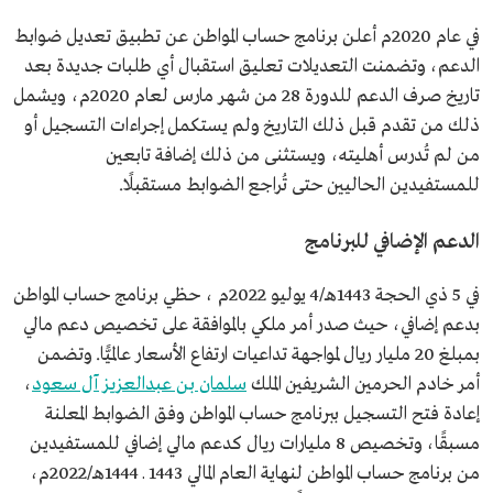
في عام 2020م أعلن برنامج حساب المواطن عن تطبيق تعديل ضوابط
الدعم، وتضمنت التعديلات تعليق استقبال أي طلبات جديدة بعد
تاريخ صرف الدعم للدورة 28 من شهر مارس لعام 2020م، ويشمل
ذلك من تقدم قبل ذلك التاريخ ولم يستكمل إجراءات التسجيل أو
من لم تُدرس أهليته، ويستثنى من ذلك إضافة تابعين
للمستفيدين الحاليين حتى تُراجع الضوابط مستقبلًا.
الدعم الإضافي للبرنامج
في 5 ذي الحجة 1443هـ/4 يوليو 2022م ، حظي برنامج حساب المواطن
بدعم إضافي، حيث صدر أمر ملكي بالموافقة على تخصيص دعم مالي
بمبلغ 20 مليار ريال لمواجهة تداعيات ارتفاع الأسعار عالميًّا. وتضمن
أمر خادم الحرمين الشريفين الملك
سلمان بن عبدالعزيز آل سعود
،
إعادة فتح التسجيل ببرنامج حساب المواطن وفق الضوابط المعلنة
مسبقًا، وتخصيص 8 مليارات ريال كدعم مالي إضافي للمستفيدين
من برنامج حساب المواطن لنهاية العام المالي 1443 ـ 1444هـ/2022م،