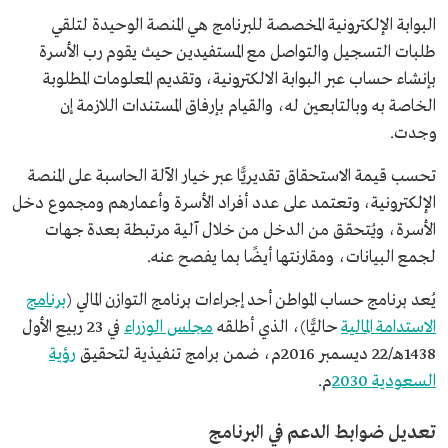
البوابة الإلكترونية المخصصة للبرنامج هي المنصة الوحيدة لتلقي
طلبات التسجيل والتواصل مع المستفيدين حيث يقوم رب الأسرة
بإنشاء حساب عبر البوابة الالكترونية، وتقديم المعلومات المطلوبة
الخاصة به وبالتابعين له، والقيام بإرفاق المستندات اللازمة إن
وجدت.
تحسب قيمة الاستحقاق تقديريًّا عبر خيار الآلة الحاسبة على المنصة
الإلكترونية، وتعتمد على عدد أفراد الأسرة وأعمارهم ومجموع دخل
الأسرة، ويُتحقق من الدخل من خلال آلية مرتبطة بعدة جهات
لجمع البيانات، ومقارنتها أيضًا بما يفصح عنه.
يُعد برنامج حساب المواطن أحد إجراءات برنامج التوازن المالي (
برنامج
الاستدامة المالية
حاليًّا)، الذي أطلقه
مجلس الوزراء
في 23 ربيع الأول
1438ھـ/22 ديسمبر 2016م، ضمن برامج تنفيذية لتحقيق
رؤية
السعودية 2030
م.
تعديل ضوابط الدعم في البرنامج