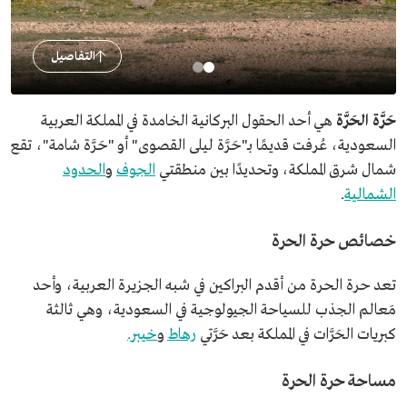
التفاصيل
حَرَّة الحَرَّة
هي أحد الحقول البركانية الخامدة في المملكة العربية
السعودية، عُرفت قديمًا بـ"حَرَّة ليلى القصوى" أو "حَرَّة شامة"، تقع
شمال شرق المملكة، وتحديدًا بين منطقتي
الجوف
و
الحدود
الشمالية
.
خصائص حرة الحرة
تعد حرة الحرة من أقدم البراكين في شبه الجزيرة العربية، وأحد
مَعالم الجذب للسياحة الجيولوجية في السعودية، وهي ثالثة
كبريات الحَرَّات في المملكة بعد حَرَّتي
رهاط
و
خيبر.
مساحة حرة الحرة