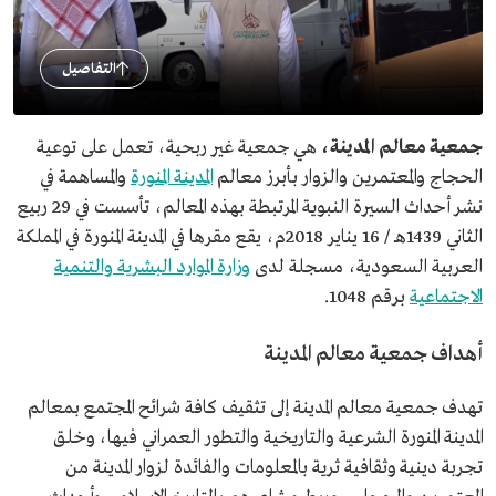
التفاصيل
جمعية معالم المدينة،
هي جمعية غير ربحية، تعمل على توعية
الحجاج والمعتمرين والزوار بأبرز معالم
المدينة المنورة
والمساهمة في
نشر أحداث السيرة النبوية المرتبطة بهذه المعالم، تأسست في 29 ربيع
الثاني 1439هـ / 16 يناير 2018م، يقع مقرها في المدينة المنورة في المملكة
العربية السعودية، مسجلة لدى
وزارة الموارد البشرية والتنمية
الاجتماعية
برقم 1048.
أهداف جمعية معالم المدينة
تهدف جمعية معالم المدينة إلى تثقيف كافة شرائح المجتمع بمعالم
المدينة المنورة الشرعية والتاريخية والتطور العمراني فيها، وخلق
تجربة دينية وثقافية ثرية بالمعلومات والفائدة لزوار المدينة من