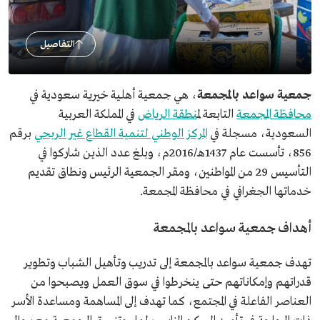
التفاصيل
جمعية سواعد بالمجمعة
، هي جمعية أهلية خيرية سعودية في
محافظة المجمعة
التابعة ل
منطقة الرياض
في المملكة العربية
السعودية، مسجلة في
المركز الوطني لتنمية القطاع غير الربحي
برقم
856، تأسست عام 1437هـ/2016م، وبلغ عدد الذين شاركوا في
التأسيس 29 من المواطنين، ومقر الجمعية الرئيس ونطاق تقديم
خدماتها الجغرافي في محافظة المجمعة.
أهداف جمعية سواعد بالمجمعة
تهدف جمعية سواعد بالمجمعة إلى تدريب وتأهيل الشباب وتطوير
قدراتهم وإمكاناتهم حتى ينخرطوا في سوق العمل ويصبحوا من
العناصر الفاعلة في المجتمع، كما تهدف إلى المساهمة ومساعدة الأسر