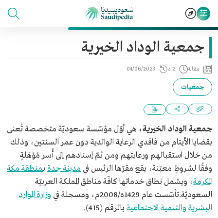
جمعية الوداد الخيرية
مقالة
2 د
04/06/2023
جمعيات
جمعية الوداد الخيرية،
هي أوّل مؤسّسة سعوديّة متخصصة تُعنى
بقضايا الأيتام من فاقدي الرعاية الوالدية دون عمر السنتين، وذلك
من خلال استقبالهم ورعايتهم ومن ثمّ إسنادهم إلى أُسر مُؤهّلةٍ
وفقًا لشروطٍ معيّنة، يقع مقرّها الرئيس في
مدينة جدة
ب
منطقة مكة
المكرمة
، ويشمل نطاق خدماتها كافّة مناطق المملكة العربيّة
السعوديّة.تأسّست عام 1429ه/2008م، ومسجلة في
وزارة الموارد
البشرية والتنمية الاجتماعية
بالرقم (415).