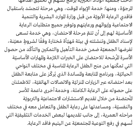
أتاحت جمعيّة الوداد الخيريّة برامج تُسهم في تحقيق أهدافها
المرجوّة، ومنها: خدمة الإيواء الموقت، وهي مرحلة تتجسّد باستقبال
فاقدي الرعاية الأبويّة من قبل وزارة الموارد البشرية والتنمية
الاجتماعية وإيوائهم ورعايتهم وتوفير جميع متطلبات الرعاية
الأساسيّة لهم إلى أن تتمّ مرحلة الاحتضان، وهي خدمة تسعى
لإسناد الطفل وتنشئته في بيئة مُهيّأة مُختارة وقفًا لشروطٍ معيّنة،
تفرضها الجمعيّة ضمن خدمة التأهيل والتمكين والتأكّد من حصول
الأسرة المُرشحة للاحتضان على الخبرات اللازمة والمهارات الأساسيّة
التي تمكّنها من منح الطفل الرعاية المناسبة في مختلف النواحي
الحياتيّة، وبرنامج المتابعة والمساندة الذي يُركّز على متابعة الطفل
بعد احتضانه عبر الزيارات المنزليّة والاتصالات الهاتفيّة، للاطمئنان
على حصوله على الرعاية الكاملة، وخدمة أخرى داعمة للأسر
المُحتضنة من خلال تقديم الاستشارات الاجتماعيّة والتربويّة
والنفسيّة، ومساعدتها على رعاية الطفل والتعامل معه في مختلف
مراحله العمرية، إلى جانب تقديمها لبعض الخدمات التثقيفيّة التي
تُسهم في رفع التوعية المجتمعيّة عن اليتيم فاقد الرعاية.