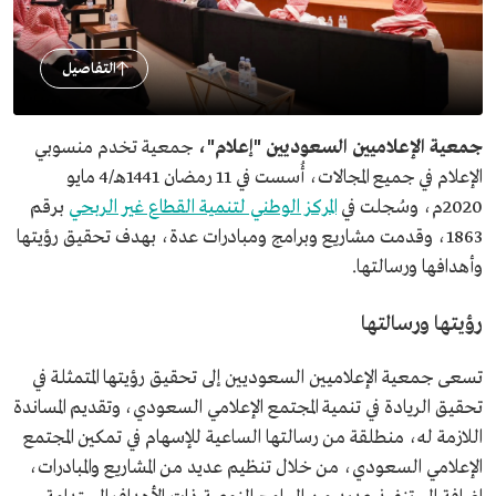
التفاصيل
جمعية الإعلاميين السعوديين "إعلام"،
جمعية تخدم منسوبي
الإعلام في جميع المجالات، أُسست في 11 رمضان 1441هـ/4 مايو
2020م، وسُجلت في
المركز الوطني لتنمية القطاع غير الربحي
برقم
1863، وقدمت مشاريع وبرامج ومبادرات عدة، بهدف تحقيق رؤيتها
وأهدافها ورسالتها.
رؤيتها ورسالتها
تسعى جمعية الإعلاميين السعوديين إلى تحقيق رؤيتها المتمثلة في
تحقيق الريادة في تنمية المجتمع الإعلامي السعودي، وتقديم المساندة
اللازمة له، منطلقة من رسالتها الساعية للإسهام في تمكين المجتمع
الإعلامي السعودي، من خلال تنظيم عديد من المشاريع والمبادرات،