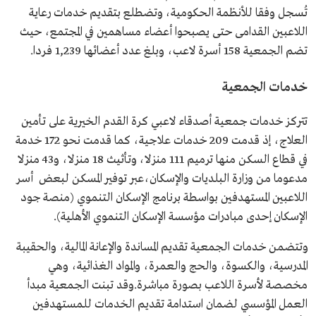
تُسجل وفقا للأنظمة الحكومية، وتضطلع بتقديم خدمات رعاية
اللاعبين القدامى حتى يصبحوا أعضاء مساهمين في المجتمع، حيث
تضم الجمعية 158 أسرة لاعب، وبلغ عدد أعضائها 1,239 فردا.
خدمات الجمعية
تتركز خدمات جمعية أصدقاء لاعبي كرة القدم الخيرية على تأمين
العلاج، إذ قدمت 209 خدمات علاجية، كما قدمت نحو 172 خدمة
في قطاع السكن منها ترميم 111 منزلا، وتأثيث 18 منزلا، و43 منزلا
مدعوما من وزارة البلديات والإسكان،عبر توفير المسكن لبعض أسر
اللاعبين المستهدفين بواسطة برنامج الإسكان التنموي (منصة جود
الإسكان إحدى مبادرات مؤسسة الإسكان التنموي الأهلية).
وتتضمن خدمات الجمعية تقديم المساندة والإعانة المالية، والحقيبة
المدرسية، والكسوة، والحج والعمرة، والمواد الغذائية، وهي
مخصصة لأسرة اللاعب بصورة مباشرة.وقد تبنت الجمعية مبدأ
العمل المؤسسي لضمان استدامة تقديم الخدمات للمستهدفين