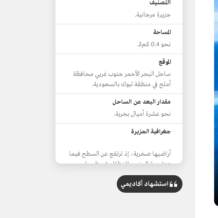
التصنيف
جزيرة مرجانية.
المساحة
نحو 0.4 كم2.
الموقع
ساحل البحر الأحمر جنوب غربي محافظة
أملج في منطقة تبوك بالسعودية.
مقدار البعد عن الساحل
نحو عشرة أميال بحرية.
جغرافية الجزيرة
أراضيها صخرية، إذ ترتفع عن السطح فيما
عدا جهة الجنوب المغطاة بشريط رملي،
ويبلغ ارتفاع أعلى قمة فيها 76 م.
استشهاد أكاديمي
تتصف الجبال في الشمال الغربي من
الجزيرة بالانحدار الشديد.
تتخذ سواحلها هيئة الجروف الصخرية
والحافات باستثناء جهتها الجنوبية.