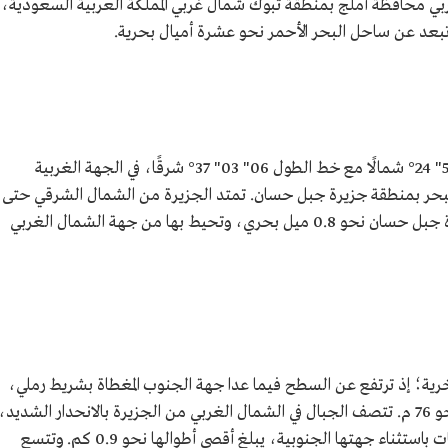
ي محافظة أملج بمنطقة تبوك شمال غربي المملكة العربية السعودية،
تقع جزيرة لبنة عند تقاطع دائرة العرض 22" 58" 24° شمالًا مع خط الطول 06" 03" 37° شرقًا، في الجهة الغربية
حر بمنطقة جزيرة جبل حسان. تمتد الجزيرة من الشمال الشرقي حتى
جهة الجنوب الغربي، ويفصل بينها وبين جزيرة جبل حسان نحو 0.8 ميل بحري، وتحيط بها من جهة الشمال الغربي
ا صخرية؛ إذ ترتفع عن السطح فيما عدا جهة الجنوب المغطاة بشريط رملي،
وتتوسطها منطقة يصل أعلى ارتفاع قمة فيها نحو 76 م. تتصف الجبال في الشمال الغربي من الجزيرة بالانحدار الشديد،
وتتخذ سواحلها هيئة الجروف الصخرية والحافات باستثناء جهتها الجنوبية، يبلغ أقصى أطوالها نحو 0.9 كم. وتتسع