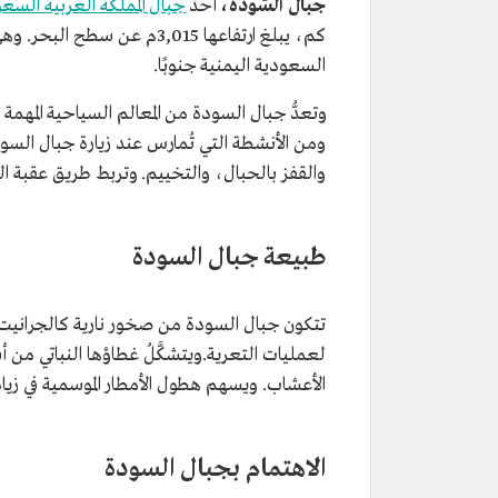
جبال السّودة،
أحد
جبال المملكة العربية السع
كم، يبلغ ارتفاعها 3,015م عن سطح البحر. وهي ضمن
السعودية اليمنية جنوبًا.
وتعدُّ جبال السودة من المعالم السياحية المه
ومن الأنشطة التي تُمارس عند زيارة جبال السودة
والقفز بالحبال، والتخييم. وتربط طريق عقبة ا
طبيعة جبال السودة
تتكون جبال السودة من صخور نارية كالجرانيت
لعمليات التعرية.ويتشكَّلُ غطاؤها النباتي من
الأعشاب. ويسهم هطول الأمطار الموسمية في زياد
الاهتمام بجبال السودة