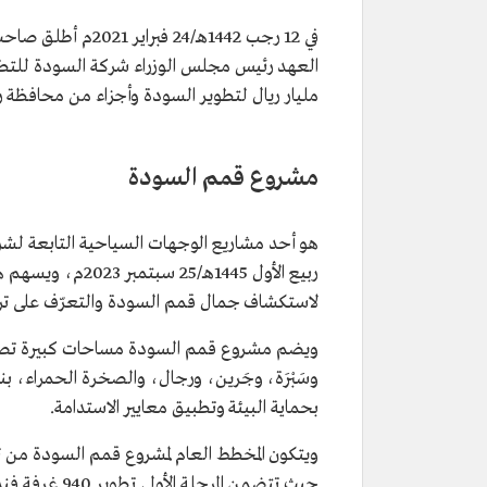
في 12 رجب 1442هـ/24 فبراير 2021م أطلق صاحب السمو الملكي الأمير
العهد رئيس مجلس الوزراء شركة السودة للتطوي
مليار ريال لتطوير السودة وأجزاء من محافظة رج
مشروع قمم السودة
ربيع الأول 1445ه
لاستكشاف جمال قمم السودة والتعرّف على ترا
بحماية البيئة وتطبيق معايير الاستدامة.
حيث تتضمن المرحلة الأولى تطوير 940 غرفة فندقية، و391 وحدة سكنية، و32 ألف م2 من المساحات التجارية.