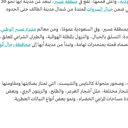
ودية
، وأعلى قممها، تقع في
منطقة عسير
، تبعد عن مدينة أبها نحو 20
جبال السروات
الممتدة من شمال مدينة الطائف حتى الحدود
مة بمنطقة عسير، وفي السعودية عمومًا، ومن معالم
متنزه عسير الوطني
.
: التسلق بالحبال، والنزول بالمظلة الهوائية، والطيران الشراعي المعلق،
لصماء قمته بمنحدرات تهامة، وتبدأ من مدينة أبها إلى
محافظة رجال ألمع
، وصخور متحولة كالنايس والشيست، التي تمتاز بصلابتها ومقاومتها
 أشجار مختلفة، مثل أشجار العرعر، والطلح، والزيتون البري، وبعض
ة مساحات المراعي الخضراء، ونمو بعض أنواع النباتات العطرية.