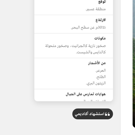
الموقع
منطقة عسير.
الارتفاع
3015م عن سطح البحر.
مكونات
صخور نارية كالجرانيت، وصخور متحولة
كالنايس والشيست.
من الأشجار
العرعر.
الطلح.
الزيتون البري.
هوايات تمارس على الجبال
التسلق بالحبال.
النزول بالمظلة الهوائية.
استشهاد أكاديمي
الطيران الشراعي المعلق.