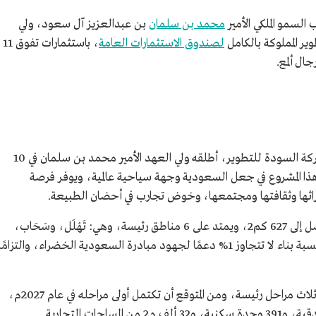
محمد بن سلمان
بن عبدالعزيز آل سعود، ولي
ر المملوكة بالكامل
لصندوق الاستثمارات العامة
، باستثمارات تفوق 11
ال ألمع.
هو أحد مشاريع الوجهات السياحية التابعة لشركة السودة للتطوير، أطلقه ولي العهد الأمير محمد بن سلمان في 10
ـ/25 سبتمبر 2023م، ويسهم هذا المشروع في جعل السعودية وجهة سياحية عالمية، ويوفر فرصة
ثها وثقافتها ومجتمعها، وخوض تجارب في أحضان الطبيعة.
ويضم مشروع قمم السودة مساحات كبيرة تصل إلى 627 كم2، ويمتد على 6 مناطق رئيسة، وهي: تَهْلَل، وسَحَاب،
وسَبْرَة، وجَرين، ورجال، والصخرة الحمراء، بنسبة بناء لا تتجاوز 1% دعمًا لجهود مبادرة السعودية الخضراء، والتزامًا
ويتكون المخطط العام لمشروع قمم السودة من ثلاث مراحل رئيسة، ومن المتوقع أن تكتمل أولى مراحله في عام 2027م،