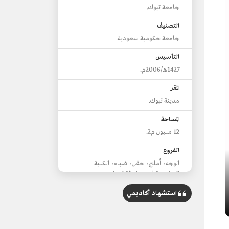
جامعة تبوك.
التصنيف
جامعة حكومية سعودية.
التأسيس
1427هـ/2006م.
المقر
مدينة تبوك.
المساحة
12 مليون م2.
الفروع
الوجه، أملج، حقل، ضباء، الكلية
الجامعية في محافظة تيماء.
الكليات
استشهاد أكاديمي
17 كلية.
عدد الطلاب