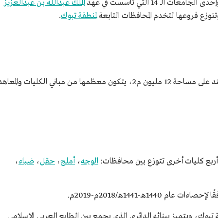
الـ 14 التي تأسست في عهد
الملك عبدالله بن عبدالعزيز
تتوزع فروعها لتخدم المحافظات التابعة
لمنطقة تبوك
.
تأسست جامعة تبوك عام 1427هـ/2006م، وتمتد على مساحة 12 مليون م2، يتكون معظمها من مباني الكليات والمعاه
الوجه
،
أملج
،
حقل
،
ضباء
،
بوك، ويتميز ببنائه الدائري الذي يجمع بين الطابع العربي الإسلامي