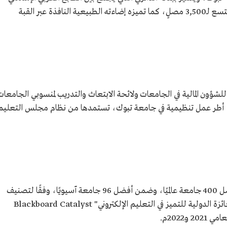
والنمط الحديث، وتبلغ مساحته 8,000م2، ويتسع لـ3,500 مصلٍ، كما تميزه إضاءته الطبيعية النافذة عبر القبة
مة للشؤون المالية في الجامعات ولائحة الابتعاث والتدريب لمنسوبي الجامعات
ات؛ أطر عمل تنظيمية في جامعة تبوك، تستمدها من نظام مجلس التعليم
حلّت جامعة تبوك خلال عام 2022م ضمن أفضل 400 جامعة عالميًا، وضمن أفضل 96 جامعة آسيويًا، وفقًا لتصنيف
التايمز للجامعات العالمية، كما حصلت على الجائزة الدولية للتميز في التعليم الإلكتروني" Blackboard Catalyst