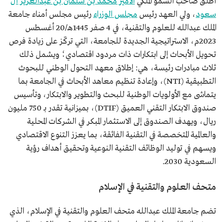
أطلق صاحب السمو الملكي
الأمير محمد بن سلمان بن عبدالعزيز آل
سعود
، ولي العهد رئيس
مجلس الوزراء
رئيس مجلس أمناء جامعة
الملك عبدالله للعلوم والتقنية، في 4 صفر 1445هـ/20 أغسطس
2023م، الاستراتيجية الجديدة للجامعة، التي تركّز على زيادة فرص
تحويل الأبحاث إلى ابتكارات ذات مردود اقتصادي؛ ويشمل ذلك
ثلاث مبادرات رئيسة، هي: إطلاق معهد التحول الوطني للبحوث
التطبيقية (NTI)، وإعادة تنظيم معاهد الأبحاث في الجامعة بما
يتماشى مع الأولويات الوطنية للبحث والتطوير والابتكار، وتأسيس
صندوق الابتكار التقني العميق (DTIF)، بميزانية تقدر بـ 750 مليون
ريال، ويهدف الصندوق إلى الاستثمار المبكر في الشركات المحلية
والعالمية المتخصصة في التقنية الفائقة، بما يعزز التنوع الاقتصادي
ويسهم في توليد الوظائف التقنية النوعية وتحقيق أهداف رؤية
السعودية 2030.
متحف العلوم والتقنية في الإسلام
تضم جامعة الملك عبدالله متحف العلوم والتقنية في الإسلام، الذي