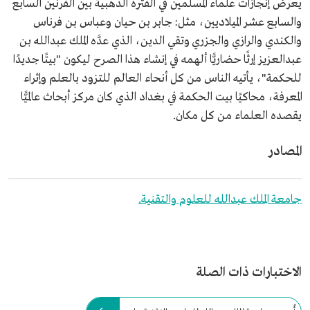
يعرض إنجازات علماء المسلمين في الفترة الذهبية بين القرنين السابع
والسابع عشر الميلاديين، مثل: جابر بن حيان وعباس بن فرناس
والكندي والرازي والجزري وتقي الدين، الذي عدَّه الملك عبدالله بن
عبدالعزيز إرثًا حضاريًّا ألهمه في إنشاء هذا الصرح ليكون "بيتًا جديدًا
للحكمة"، يأتيه الناس من كل أنحاء العالم للتزود بالعلم وإثراء
المعرفة، محاكيًا بيت الحكمة في بغداد الذي كان مركز أبحاث عالميًّا
يقصده العلماء من كل مكان.
المصادر
جامعة الملك عبدالله للعلوم والتقنية.
الاختبارات ذات الصلة