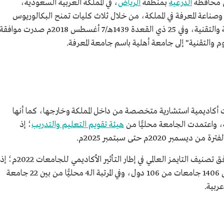
ي محافظة
الدرعية
بمنطقة
الرياض
، في المملكة العربية السعودية،
وصناعة المعرفة في المملكة، من خلال ثلاث كليات تمنح البكالوريوس
 أغسطس 2018م صدرت موافقة
 والتقنية" إلى جامعة أهلية باسم جامعة المعرفة.
كاديمية استشارية متخصصة من داخل المملكة وخارجها، كما أنها
 واعتمدت الجامعة محليًّا من
هيئة تقويم التعليم والتدريب
؛ إذ
20م حتى سبتمبر 2025م.
صُنفت الجامعة من الجامعات الأفضل عالميًّا وفق تصنيف التايمز العالمي في إطار التأثير الأكاديمي للجامعات 2022م؛ إذ
صُنفت في المرتبة ما بين 201 - 300 عالميًّا من أصل 1406 جامعات من 106 دول، وفي المرتبة الـ4 محليًّا من بين 22 جامعة