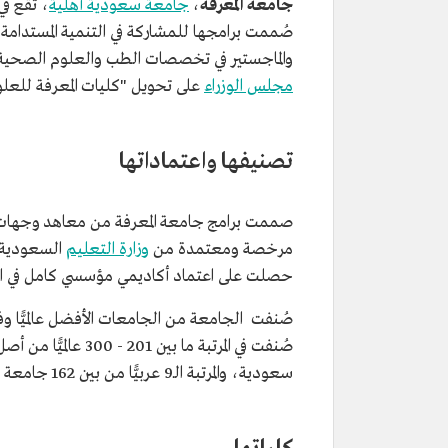
جامعة المعرفة
،
جامعة سعودية أهلية
، تقع ف
صُممت برامجها للمشاركة في التنمية المستدامة 
والماجستير في تخصصات الطب والعلوم الصحية والتقنية، وفي 25 ذي القعدة 1439هـ/7
مجلس الوزراء
على تحويل "كليات المعرفة للعلوم
تصنيفها واعتماداتها
صممت برامج جامعة المعرفة من معاهد وجهات أ
مرخصة ومعتمدة من
وزارة التعليم
السعودية،
حصلت على اعتماد أكاديمي مؤسسي كامل في الفترة من ديسمبر 20
سعودية، والمرتبة الـ9 عربيًّا من بين 162 جامعة عربية.