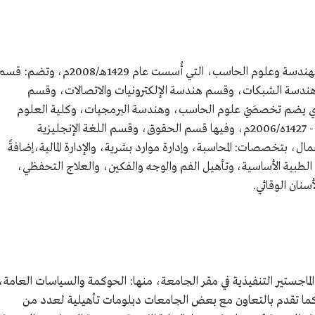
تضم جامعة المستقبل ثلاث كليات، هي: كلية الهندسة وعلوم الحاسب، التي أُسست عام 1429هـ/2008م، وتضم: ق
دسة الشبكات، وقسم هندسة الإلكترونيات والاتصالات، وقسم
 يضم تخصصَيْ علوم الحاسب، وهندسة البرمجيات، وكلية العلوم
الإدارية والإنسانية، أُسست عام 1426هـ/2005م - 1427ه/2006م، وفيها قسم الحقوق، وقسم اللغة الإنجليزية
، بتخصصات: المحاسبة، وإدارة موارد بشرية، والإدارة المالية،إضافةً
الطبية الأساسية، وتأهيل الفم والوجه والفكين، والعلاج التحفظي،
نان الوقائي.
ماجستير التنفيذية في مقر الجامعة، منها: الحوكمة والسياسات العامة،
 كما تقدم بالتعاون مع بعض الجامعات دبلومات تأهيلية لعدد من