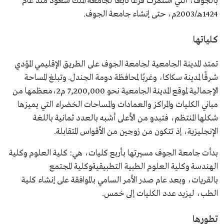
بالجوف، التي استمرت فرعًا تابعًا لجامعة الملك سعود منذ عام
1424هـ/2003م، حتى إنشاء جامعة الجوف.
كلياتها
تمتد المدينة الجامعية لجامعة الجوف على الطريق الإقليمي المؤدي
شرقًا لمدينة سكاكا، وغربًا لمحافظة دومة الجندل. وتبلغ المساحة
الإجمالية لموقع المدينة الجامعية نحو 7,200,000 م2،معظمها من
مباني الكليات والمراكز والعمادات والمساحات الخضراء التي يميزها
شكلها المنتظم، فتبدو من الأعلى أشبه بالعدد ثمانية باللغة
الإنجليزية، إذ تتكون من زوجين من الأقواس المتقابلة.
بدأت جامعة الجوف مسيرتها بأربع كليات، هي: كلية العلوم وكلية
الهندسة وكلية العلوم الطبية التطبيقيةوكلية المجتمع
بالقريات، وبعد عام صدر الأمر السامي بالموافقة على إنشاء كلية
الطب، ليزيد عدد الكليات إلى خمس.
تطورها