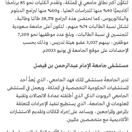
لتكوِّن أكبر نطاق جامعي في المملكة، وتقدم الكليات نحو 85 برنامجًا
أكاديميًّا 40% منها للدراسات العليا، و60% منها لبرامج الدبلوم
والبكالوريوس،كما تحتضن هذه البرامج 28,778 طالبًا وطالبة،
تشكل نسبة الطالبات 74% منهم، لتكون أعلى جامعة سعودية
للجنسين في نسبة الطالبات، وبلغ عدد موظفيها نحو 7,209
موظفين، بينهم 3,027 عضو هيئة تدريس، وذلك بحسب
الإحصاءات على موقع الجامعة في يونيو 2023م.
مستشفى جامعة الإمام عبدالرحمن بن فيصل
تدير الجامعةُ مستشفى الملك فهد الجامعي، الذي يُعدُّ أحد
المستشفيات الحكومية التخصصية في المملكة، ويعمل في المستشفى
الجامعي الروبوت الذكي الذي أطلقته عمادة الاتصالات وتقنية
المعلومات في الجامعة، الذي يستطيع تنفيذ الإجراءات المتعلقة
بالمرضى والمراجعين، ويساعد على إجراء المكالمات وتقديم الاستشارات
الأكاديمية مع متخصصين عالميين.