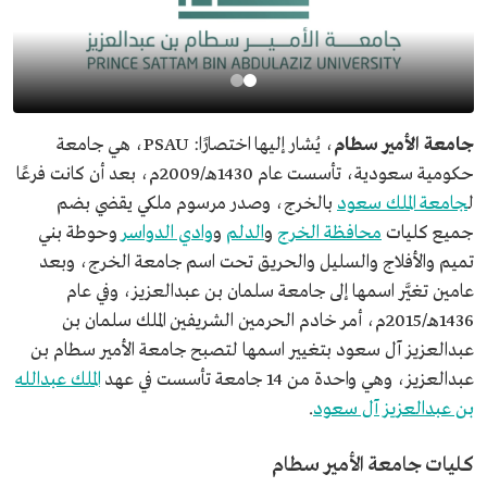
جامعة الأمير سطام
، يُشار إليها اختصارًا: PSAU، هي جامعة
حكومية سعودية، تأسست عام 1430هـ/2009م، بعد أن كانت فرعًا
ل
جامعة الملك سعود
بالخرج، وصدر مرسوم ملكي يقضي بضم
جميع كليات
محافظة الخرج
و
الدلم
و
وادي الدواسر
وحوطة بني
تميم والأفلاج والسليل والحريق تحت اسم جامعة الخرج، وبعد
عامين تغيَّر اسمها إلى جامعة سلمان بن عبدالعزيز، وفي عام
1436هـ/2015م، أمر خادم الحرمين الشريفين الملك سلمان بن
عبدالعزيز آل سعود بتغيير اسمها لتصبح جامعة الأمير سطام بن
عبدالعزيز، وهي واحدة من 14 جامعة تأسست في عهد
الملك عبدالله
بن عبدالعزيز آل سعود
.
كليات جامعة الأمير سطام