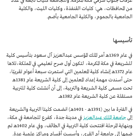
عرفات جنوب شرقي مكة المكرمة. وللجامعة كليات تابعة في عدد
من المحافظات، هي: كليات القنفذة، وكليات الليث، والكلية
الجامعية بالجموم، والكلية الجامعية بأضم.
تأسيسها
في عام 1369هـ أمر الملك المؤسس عبدالعزيز آل سعود بتأسيس كلية
للشريعة في مكة المكرمة، لتكون أول صرح تعليمي في المملكة،تلاها
عام 1372هـ إنشاء كلية المعلمين التي استمرت سبعة أعوام تقريبًا،
حتى أسندت مهمة إعداد المعلمين إلى كلية الشريعة عام 1381هـ
تحت مسمى كلية الشريعة والتربية، إلى أن أنشئت كلية للتربية
مستقلة عن كلية الشريعة عام 1382هـ.
في الفترة ما بين (1391هـ - 1401هـ) انضمت كليتا التربية والشريعة
إلى
جامعة الملك عبدالعزيز
في مدينة جدة، كفرع للجامعة في مكة،
وبنهاية المرحلة افتتحت كلية التربية في الطائف، وفي عام 1402هـ تم
ضمها إلى جامعة أم القرى، وأسست أقسام ومراكز علمية عدة.