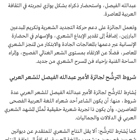
عبدالله الفيصل، واستحضار ذكراه بشكل يوازي تجربته في الثقافة
العربية المعاصرة.
وتعمل الجائزة على دعم حركة التجديد الشعرية وتكريم المبدعين
البارزين، إضافةً إلى تقدير الإبداع الشعري، والإسهام في الحضارة
الإنسانية عبر دعمها بالمعالجات الجادة والابتكار من المنجز الشعري
المعاصر، فضلًا عن الارتقاء بمستوى الشعر الغنائي الفصيح، وإثراء
الساحة الفنية بإحياء فن المسرح الشعري من جديد.
شروط الترشُّح لجائزة الأمير عبدالله الفيصل للشعر العربي
يُشترط للترشُّح لجائزة الأمير عبدالله الفيصل للشعر العربي عدة
شروط، منها: أن يكون الشاعر أحد شعراء اللغة العربية الفصحى
المعاصرين، وأن يكون ذا تجربة شعرية حقيقية تُمثّل المشهد الشعري
العربي في الدلالات والجماليات.
كما يُشترط للترشُّح: ألا يقل النتاج الشعري للمتقدم عن ديوانين
شعريين فصيحين منشورين باللغة العربية، إضافةً إلى توافق النتاج