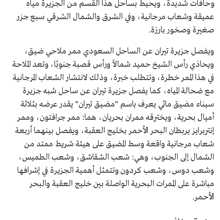
وحافات شديدة، ويحيط بساحل هذا القسم من الجزيرة مياه
عميقة وشعاب مرجانية، وفي الشرق والشمال الشرقي سبع جزر
صغيرة وصخور بارزة.
ويفصل جزيرة تيران عن الساحل السعودي ممر ملاحي ضيق،
ويحاذي رأس الشيخ حميد شمالاً ورأس قصبة جنوبًا، وتعد الملاحة
في هذا الممر خطرة، وتتطلب خبرة، وذلك لانتشار الشعاب المرجانية
مع ضحالة المياه، كما يفصل جزيرة تيران عن ساحل شبه جزيرة
سيناء مضيق مائي يعرف باسم "مضيق تيران" يقدر عرضه بثلاثة
أميال بحرية، ويخترقه ممران بحريان، هما: ممر جرافتون، وممر
إنتربرايز يربطان البحر الأحمر بخليج العقبة، ويفصل بينهما أربعة
شعاب مرجانية واقعة وسط المضيق على هيئة شريط ممتد من
الشمال إلى الجنوب، وهي: شعب الشقاشق، وشعب الطميس،
وشعب دوس، وشعب كردون وتتمثل أهمية الجزيرة في إشرافها
مباشرة على الممرات البحرية الواصلة بين خليج العقبة والبحر
الأحمر.