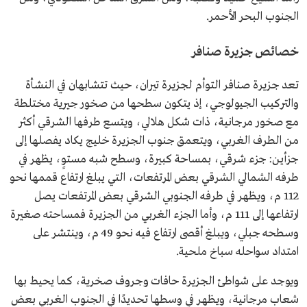
الجنوب البحر الأحمر.
خصائص جزيرة صنافر
تعد جزيرة صنافر التوأم لجزيرة تيران، حيث تتشابهان في النشأة
والتركيب الجيولوجي، إذ يتكون سطحها من صخور جيرية مختلطة
مع صخور مرجانية، ذات شكل هلالي، ويتسع طرفها الشرقي أكثر
من الطرف الغربي، ويتعمق جنوب الجزيرة خليج يكاد يفصلها إلى
جزأين: جزء شرقي، بمساحة كبيرة، وسطح شبه مستوٍ، يظهر في
طرفه الشمالي الشرقي بعض المرتفعات، التي يبلغ ارتفاع قممها نحو
112 م، ويظهر في طرفه الجنوبي الشرقي بعض المرتفعات يصل
ارتفاعها إلى 111 م، وأما الجزء الغربي من الجزيرة فمساحته صغيرة
وسطحه جبلي، ويبلغ أقصى ارتفاع فيه نحو 49 م، وينتشر على
امتداد سواحله سباخ ملحية.
ويوجد على شواطئ الجزيرة حافات وجروف صخرية، كما يحيط بها
شعاب مرجانية، ويظهر في وسطها تحديدًا في الجنوب الغربي بعض