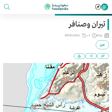
تيران وصنافر
مقالة
3 د
09/05/2025
جزر