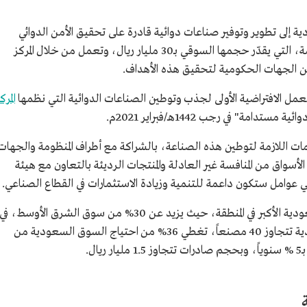
ية إلى تطوير وتوفير صناعات دوائية قادرة على تحقيق الأمن الدوائي
للسعودية، وجعلها مركزًا لهذه الصناعات المهمة، التي يقدّر حجمها السوقي بـ30 مليار ريال، وتعمل من خلال المركز
ن الجهات الحكومية لتحقيق هذه الأهداف.
لعمل الافتراضية الأولى لجذب وتوطين الصناعات الدوائية التي نظمها
المرك
امة" في رجب 1442هـ/فبراير 2021م.
مات اللازمة لتوطين هذه الصناعة، بالشراكة مع أطراف المنظومة والجهات
أسواق من المنافسة غير العادلة والمنتجات الرديئة بالتعاون مع هيئة
هي عوامل ستكون داعمة للتنمية وزيادة الاستثمارات في القطاع الصناعي.
ويعد حجم الاستثمار في القطاع الدوائي في السعودية الأكبر في المنطقة، حيث يزيد عن 30% من سوق الشرق الأوسط، في
حين أن عدد المصانع الدوائية المسجلة في السعودية تتجاوز 40 مصنعاً، تغطي 36% من احتياج السوق السعودية من
ل.