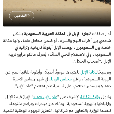
التفاصيل
تُدار صفقات
تجارة الإبل في المملكة العربية السعودية
بشكل
شخصي بين أطراف البيع والشراء، أو ضمن محافل عامة، ولها مكانة
خاصة بين السعوديين، بوصف الإبل أيقونةً تاريخية وتراثية في
السعودية، وفي الاصطلاح المحلي السائد، يُعرف مالكو مرابع تربية
الإبل بـ"أصحاب الحلال".
وترسيخًا
لمكانة الإبل
باعتبارها موروثًا أصيلًا، وأيقونة ثقافية تعبر عن
الهوية السعودية، وافق
مجلس الوزراء
في شهر جمادى الآخرة
1445هـ/ديسمبر 2023م، على تسمية عام 2024م "عام الإبل".
وتتولى
وزارة الثقافة
الإشراف على "
عام الإبل 2024
" لإبراز قيمة الإبل
وارتباطها بالهوية السعودية، وذلك عبر مبادرات وبرامج متنوعة،
تنفذها الوزارة بالتعاون مع شركائها، لتعزيز الجهود الوطنية لتنمية