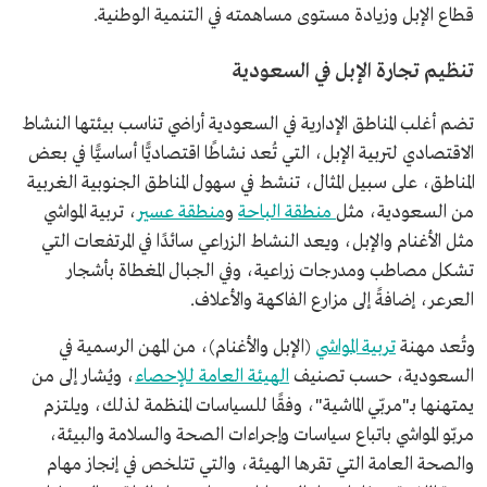
قطاع الإبل وزيادة مستوى مساهمته في التنمية الوطنية.
تنظيم تجارة الإبل في السعودية
تضم أغلب المناطق الإدارية في السعودية أراضي تناسب بيئتها النشاط
الاقتصادي لتربية الإبل، التي تُعد نشاطًا اقتصاديًّا أساسيًّا في بعض
المناطق، على سبيل المثال، تنشط في سهول المناطق الجنوبية الغربية
من السعودية، مثل
منطقة الباحة
و
منطقة عسير
، تربية المواشي
مثل الأغنام والإبل، ويعد النشاط الزراعي سائدًا في المرتفعات التي
تشكل مصاطب ومدرجات زراعية، وفي الجبال المغطاة بأشجار
العرعر، إضافةً إلى مزارع الفاكهة والأعلاف.
وتُعد مهنة
تربية المواشي
(الإبل والأغنام)، من المهن الرسمية في
السعودية، حسب تصنيف
الهيئة العامة للإحصاء
، ويُشار إلى من
يمتهنها بـ"مربّي الماشية"، وفقًا للسياسات المنظمة لذلك، ويلتزم
مربّو المواشي باتباع سياسات وإجراءات الصحة والسلامة والبيئة،
والصحة العامة التي تقرها الهيئة، والتي تتلخص في إنجاز مهام