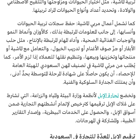
تربية الماشية، مثل اختيار الحيوانات ومزاوجتها والتلقيح الاصطناعي
والولادة، وتحديد أعداد وأنواع الحيوانات المراد تربيتها.
كما تشمل أعمال مربي الماشية: حفظ سجلات تربية الحيوانات
وأنسابها، إلى جانب المعلومات المرتبطة بذلك، كالأوزان وأنماط النمو
والوجبات الغذائية الصحية، وأداء المهام المرتبطة بالإنتاج، مثل حلب
الأبقار أو جزّ صوف الأغنام أو تدريب الخيول، والتعامل مع الماشية أو
منتجاتها وتخزينها وبيعها، وتنظيم نقلها للعملاء إذا لزم الأمر، كما
يُطلب من مربّي الماشية في تصنيف المهن السعودي للهيئة العامة
للإحصاء، أن يكون حاصلًا على شهادة المرحلة المتوسطة بحدٍّ أدنى،
وأن يمتلك الجدارة السلوكية والفنية.
وتخضع
تجارة الإبل
لأنظمة وزارة البيئة والمياه والزراعة، التي تشترط
على مُلاك الإبل ترقيمها كترخيص لإتمام أنشطتهم التجارية ضمن
أسواق الإبل، والحصول على الخدمات البيطرية، وإصدار التقارير
الطبية، والمشاركة في المهرجانات.
ترقيم الإبل المعدّة للتجارة في السعودية