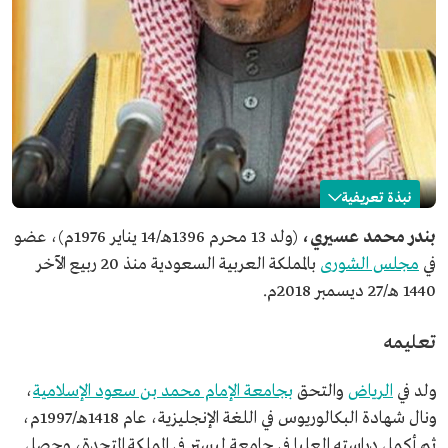
نبذة تعريفية
بندر عسيري
بندر محمد عسيري،
(ولد 13 محرم 1396هـ/14 يناير 1976م)، عضو
في
مجلس الشورى
بالمملكة العربية السعودية منذ 20 ربيع الآخر
الاسم
بندر محمد عسيري.
1440 هـ/27 ديسمبر 2018م.
تاريخ الميلاد
1976م.
مكان الميلاد
مدينة الرياض.
تعليمه
المنصب الحالي
عضو مجلس الشورى.
تاريخ التعيين
2018م.
ولد في
الرياض
والتحق
بجامعة الإمام محمد بن سعود الإسلامية
،
ونال شهادة البكالوريوس في اللغة الإنجليزية، عام 1418هـ/1997م،
ثم أكمل دراسته العليا في جامعة ليستر في المملكة المتحدة، وحصل