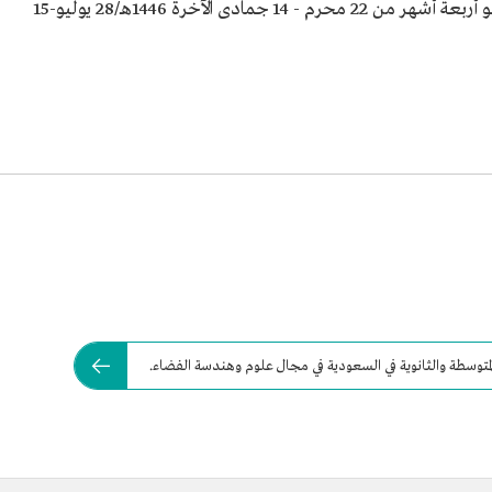
الفضاء"، ويستمر البرنامج خلال فترة تمتد لنحو أربعة أشهر من 22 محرم - 14 جمادى الآخرة 1446هـ/28 يوليو-15