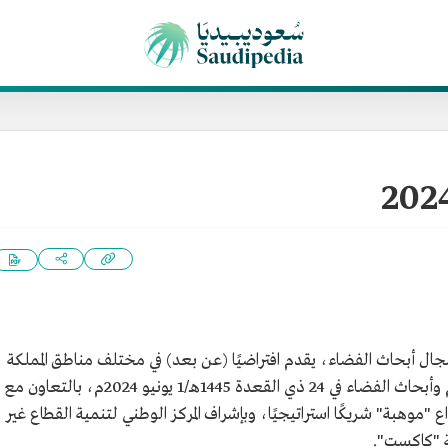
مجال أبحاث الفضاء، يقدم افتراضيًا (عن بعد) في مختلف مناطق المملكة
العربية السعودية، أطلقته جمعية فلك لعلوم وأبحاث الفضاء في 24 ذي القعدة 1445هـ/1 يونيو 2024م، بالتعاون مع
"موهبة" شريكًا استراتيجيًا، وبإشراف المركز الوطني لتنمية القطاع غير
ية "كاكست".