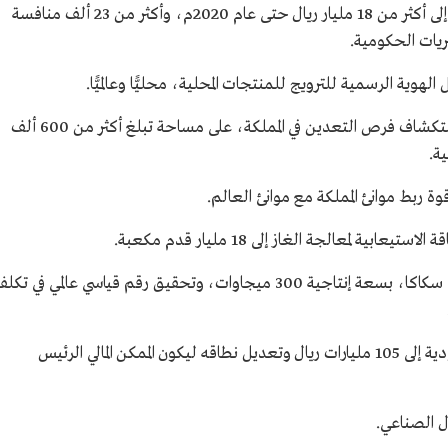
- تحقيق المحتوى المحلي مكاسب سريعة وصلت إلى أكثر من 18 مليار ريال حتى عام 2020م، وأكثر من 23 ألف منافسة
ريات الحكومية.
الهوية الرسمية للترويج للمنتجات المحلية، محليًّا وعالميًّا.
- إطلاق البرنامج العام للمسح الجيولوجي، لاستكشاف فرص التعدين في المملكة، على مساحة تبلغ أكثر من 600 ألف
ربط موانئ المملكة مع موانئ العالم.
ة لمعالجة الغاز إلى 18 مليار قدم مكعبة.
- تشغيل أول معمل لإنتاج الطاقة الشمسية في سكاكا، بسعة إنتاجية 300 ميجاوات، وتحقيق رقم قياسي عالمي في تكل
- رفع رأسمال صندوق التنمية الصناعية السعودية إلى 105 مليارات ريال وتعديل نطاقه ليكون الممكن المالي الرئيس
ال الصناعي.