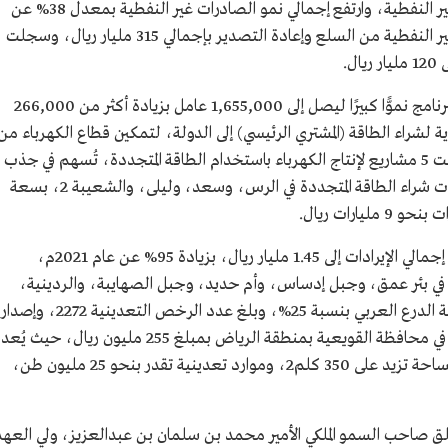
الكلي، ونسبة 36% من الناتج المحلي للأنشطة غير النفطية، وارتفع إجمالي نمو الصادرات غير النفطية بمعدل 38% عن
عام 2021م ليبلغ 435 مليار ريال، والصادرات غير النفطية من السلع وإعادة التصدير بإجمالي 315 مليار ريال، وسجلت
سجلت أعداد العاملين في القطاعات المرتبطة بالبرنامج نموًّا كبيرًا ليصل إلى 1,655,000 عامل بزيادة أكثر من 266,000
لسعودية لشراء الطاقة (المشتري الرئيسي) إلى الدولة، لتمكين قطاع الكهرباء من
تحقيق مستهدفات القطاع الاستراتيجية، وطرحت 5 مشاريع لإنتاج الكهرباء باستخدام الطاقة المتجددة، تُسهم في جذب
استثمارات بنحو 12 مليار ريال، وتوقيع 4 اتفاقيات شراء الطاقة المتجددة في الرس، وسعد، وليلى، والشعيبة 2، بسعة
، وصول إجمالي الإيرادات إلى 1.45 مليار ريال، بزيادة 95% عن عام 2021م،
خاص في بئر عمق، وجبل إدساس، وأم حديد، وجبل الصهايبة، والردينية،
واستكمال أعمال برنامج المسح الجيولوجي لمنطقة الدرع العربي بنسبة 25%، وبلغ عدد الرخص التعدينية 2272، وإصدار
رخصتي كشـف، الأولى لموقع الخنيقية التعديني في محافظة القويعية بمنطقة الرياض بمبلغ 255 مليون ريال، حيث يُعد
الموقع أحد أكبر المواقع الاستكشافية بالمملكة، بمساحة تزيد على 350 كلم2، وموارد تعدينية تقدر بنحو 25 مليون طن،
يع الأول 1444هـ/18 أكتوبر 2022م، أطلق صاحب السمو الملكي الأمير محمد بن سلمان بن عبدالعزيز، ولي العه