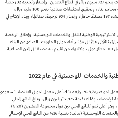
عن الشركة السعودية للكهرباء، وتحقيق عائدات بنحو 727 مليون ريال في قطاع التعدين، وإصدار وتجديد 32 رخصة
استطلاع، و164 رخصة استكشاف، و579 رخصة محاجر بناء، وتحقيق استثمارات صناعية بنحو 100 مليار ريال،
وترخيص 74 شركة ضمن القطاع العسكري، وإنشاء 197 مصنعًا جاهزًا، وإصدار 954 ترخيصًا صناعيًّا، وبدء الإنتاج في
ات البرنامج في عام 2021م، إطلاق الاستراتيجية الوطنية للنقل والخدمات اللوجستية، وإطلاق الرخصة
مرتبة الأولى عالميًّا في مؤشر أداء موانئ الحاويات، الصادر من البنك
الدولي، وتصنيف 4 مطارات سعودية ضمن أفضل 100 مطار دولي، والانتهاء من تقييم 45 مصنعًا في المدن الصناعية،
ية والخدمات اللوجستية في عام 2022
حقق الناتج المحلي الحقيقي خلال عام 2022م معدل نمو قدره 8.7 %، ويُعد ذلك أعلى معدل نمو في الاقتصاد السعود
منذ عام 2011م للناتج وفقًا لبيانات الهيئة العامة للإحصاء، وذلك بقيمة 2.975 تريليون ريال، وبلغ الناتج المحلي
الإجمالي أكثر من تريليون دولار أمريكي لأول مرة، وهو أعلى نمو للناتج المحلي بين دول مجموعة العشرين (G 20)،
وتُسهم أنشطة برنامج تطوير الصناعة الوطنية والخدمات اللوجستية (ندلب) بنسبة 16% من الناتج المحلي الإجمالي