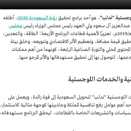
لوجستية "ندلب"
، هو أحد برامج تحقيق
رؤية السعودية 2030
، أطلقه
 عبدالعزيز آل سعود ولي العهد رئيس مجلس الوزراء رئيس
مجلس
، مطلع عام 1440هـ/2019م، تعزيزًا لأهمية قطاعات البرنامج الأربعة؛ الطاقة، والتعدين،
قيق قيمة مضافة، وتعظيم الأثر الاقتصادي وتنويعه، وخلق بيئة
ي المحتوى المحلي والثورة الصناعية الرابعة، كونهما من أهم ممكنات
دعمها، للوصول بها إلى تحقيق مستهدفاتها والأثر المرجو منها.
نية والخدمات اللوجستية
 اللوجستية "ندلب" لتحويل السعودية إلى قوة رائدة، ويعمل على
أحد أهم عوامل رفع تنافسية المملكة وجاذبيتها كوجهة مثالية للاستثمار،
السياسات والتشريعات الخاصة بالقطاعات، ليحقق البرنامج مستهدفاته،