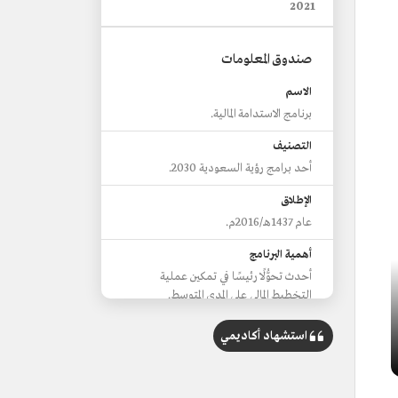
2021
صندوق المعلومات
الاسم
برنامج الاستدامة المالية.
التصنيف
أحد برامج رؤية السعودية 2030.
الإطلاق
عام 1437هـ/2016م.
أهمية البرنامج
أحدث تحوُّلًا رئيسًا في تمكين عملية
التخطيط المالي على المدى المتوسط.
يعمل على تطوير إمكانات المالية العامة،
وجعلها أكثر مواكبة ومرونة في دعم المركز
استشهاد أكاديمي
المالي للسعودية.
يعمل على استيعاب كل مصادر الدخل التي
تضخ في ميزانية الدولة.