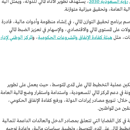
رؤية السعودية 2030
، يستهدف تطوير الأداء المالي للدولة، ويمثل آلية
لية العامة، وتحقيق ميزانية متوازنة.
لبرنامج الذي أطلق عام 1437هـ/2016م باسم برنامج تحقيق التوازن المالي، في إنشاء منظومة وأدوات مالية، قادرة
ولات على المستوى المالي والاقتصادي، والإسهام في تعزيز الضبط المالي
نات، مثل
هيئة كفاءة الإنفاق والمشروعات الحكومية
، و
المركز الوطني لإدار
ي تمكين عملية التخطيط المالي على المدى المتوسط، حيث يعمل على تطوير
نة في دعم المركز المالي للسعودية، واستدامة واستقرار وضع المالية العامة
خلال: تنويع مصادر إيرادات الدولة، ورفع كفاءة الإنفاق الحكومي،
ن من المواطنين.
مة في كل القضايا التي تتعلق بمصادر الدخل والعائدات الداعمة للمالية
يط المالي على المدى المتوسط، وتطبيق سياسات مالية، وإعادة توجيه