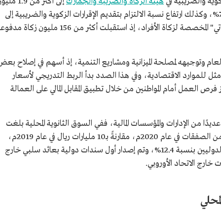
كوية والضريبية في
هيئة الزكاة والضريبة والجمارك
إلى أكثر من 1.9 مل
إقرار في عام 2017م، وبنسبة ارتفاع أكثر من 700%، وكذلك ارتفاع نسبة الالتزام بتقديم الإقرارات الزكوية والضريبية إلى
95% في عام 2020م، وإطلاق بوابة وتطبيق "زكاتي" المخصصة لزكاة الأفراد، إذ استقبلت أكثر من 156 مليون زكاة م
ال العام وتوجيهه لمصلحة الميزانية ومشاريع التنمية، إذ أسهم في إصلاح بعض
ثل للموارد الاقتصادية، وفي هذا الصدد بدأ الربط التدريجي لأسعار
رص العمل أمام المواطنين من خلال تطبيق المقابل المالي على العمالة
ديدًا من الإدارات والمؤسسات المالية، ففي السوق الثانوية المحلية بلغت
الزيادة في حجم التداول أكثر من 70 مليار ريال من الصفقات في عام 2020م، مقارنةً بـ10 مليارات ريال في عام 2019م،
كما شهد عام 2020م زيادة قاعدة المستثمرين الدوليين بنسبة 12.4%، وتم إصدار أول سندات دولية بعائد سلبي خارج
لمحلي