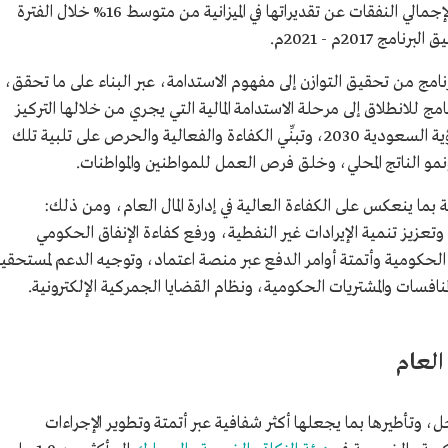
انخفض متوسط التباين السنوي للأداء الفعلي لإجمالي النفقات عن تقديراتها في الميزانية من متوسط 16% خلال الفترة
البرنامج من تحقيق التوازن إلى مفهوم الاستدامة، عبر البناء على ما تحقق،
ج للانطلاق إلى مرحلة الاستدامة المالية التي يجري من خلالها التركيز
على وضع السياسات العامة الداعمة لتحقيق رؤية السعودية 2030، وتبنِّي الكفاءة والفعالية والحرص على تلبية تلك
مو الناتج المحلي، وخلق فرص العمل للمواطنين والمواطنات.
 بما ينعكس على الكفاءة العالية في إدارة المال العام، ومن ذلك:
عزيز تنمية الإيرادات غير النفطية، ورفع كفاءة الإنفاق الحكومي
ة الحكومية وأتمتة أوامر الدفع عبر منصة اعتماد، وتوجيه الدعم لمستحقي
منافسات والمشتريات الحكومية، ونظام القضايا الجمركية الإلكترونية.
 العام
ل، وتأطيرها بما يجعلها أكثر شفافية عبر أتمتة وتطوير الإجراءات