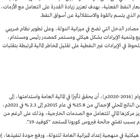
عار النفط الفعلية، بهدف تعزيز زيادة القدرة على التعامل مع الأزمات،
ام الذي يتسم بالقوة والاستقلالية عن أسواق النفط.
ل مصادر الدخل التي تضخ في ميزانية الدولة، وعلى تطوير نظام ضريبي
ويع وتنمية الإيرادات بشكل هيكلي ومستمر كمصدر رئيس ومستدام،
لحوظ في الإيرادات غير النفطية على تقليل المخاطر المالية المرتبطة بتقلبات
استطاع برنامج الاستدامة المالية خلال خمسة أعوام (2016-2020م)، أن يحقق تأثيرًا في المالية العامة واستدامتها، إلى
جانب مساعدته في السيطرة على نسب العجز من الناتج المحلي الإجمالي من 15.8% في عام 2015م إلى 2.3 % في 2021م،
تعزيز مركزها المالي للتعامل مع الصدمات الخارجية، وذلك على الرغم من
لية في منهجية إعداد الميزانية العامة للدولة، ورفع جودة تنفيذها، إذ