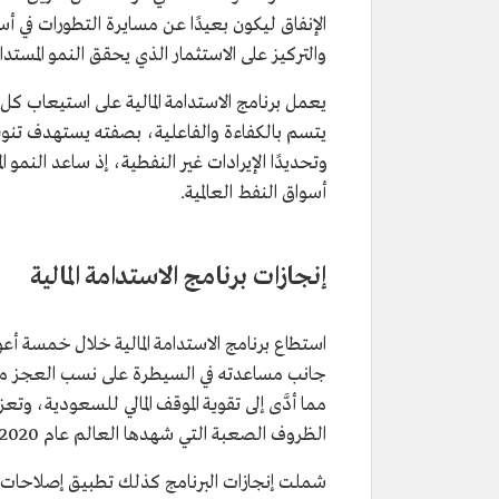
الإنفاق ليكون بعيدًا عن مسايرة التطورات في أس
والتركيز على الاستثمار الذي يحقق النمو المستد
يعمل برنامج الاستدامة المالية على استيعاب ك
يتسم بالكفاءة والفاعلية، بصفته يستهدف تن
وتحديدًا الإيرادات غير النفطية، إذ ساعد النمو الم
أسواق النفط العالمية.
إنجازات برنامج الاستدامة المالية
مما أدَّى إلى تقوية الموقف المالي للسعودية، و
الظروف الصعبة التي شهدها العالم عام 2020م بسبب تفشي جائحة فيروس كورونا المستجد "كوفيد-19".
شملت إنجازات البرنامج كذلك تطبيق إصلاحات هيك