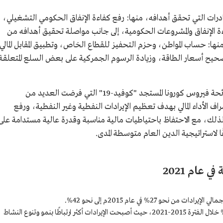
مبادرات التي تحقق أهدافه، منها: رفع كفاءة الإنفاق الحكومي التشغيلي،
ة الإنفاق والمشروعات الحكومية، إلى جانب مواصلة تحقيق أهدافه من
مج، منها: حساب المواطن، وحزم التحفيز للقطاع الخاص، وتطبيق المقابل المالي
صحيح أسعار الطاقة، وزيادة الرسوم الجمركية على بعض السلع المتعلقـة
وأثبت البرنامج فعاليته وكفاءته كذلك خلال جائحة فيروس كورونا المستجد "كوفيد-19" التي فرضت العديد من
اف الأداء المالي بهدف تعظيم الإيرادات النفطية وغير النفطية، ورفع
ة لذلك، مع الاحتفاظ باحتياطيات مالية مناسبة وقدرة عالية مستدامة على
قًا لاستراتيجية الدين العام متوسطة المدى.
 عام 2021
حو 27% في عام 2015م إلى نحو 42%.
ارتفاع الإيرادات غير النفطية بمتوسط سنوي 18% خلال الفترة 2015-2021، حيث أصبحت الإيرادات أكثر ارتباطًا بنمو وتنوع النشاط