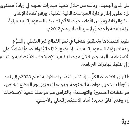
 على المدى البعيد، وذلك من خلال تنفيذ مبادرات تسهم في زيادة مستوى
: تطوير إطار وإدارة السياسات المالية الكلية، ورفع كفاءة الإنفاق
الحكومي، وإطلاق منصة "اعتماد" لتعزيز المنافسة والرقابة وقياس الأداء، حيث تقدَّم تصنيف السعودية بـ18 مرتبةً
 تطوير اقتصادها وتحقيق هدفها في نمو القطاع غير النفطي والتنوُّع
الاقتصادي، الذي يأتي في مقدمة أولويات ومستهدفات رؤية السعودية 2030، إذ يضع إطارًا ماليًّا واقتصاديًّا شاملًا على
استدامة المالية، من خلال مواصلة تنفيذ الإصلاحات الاقتصادية والتدابير
 في تنفيذ مبادرات البرنامج.
انعكس تنفيذ مبادرات البرنامج على الإسهام الفعَّال في الاقتصاد الكلِّي، إذ تشير التقديرات الأولية لعام 2023م إلى نمو
لمحلي الإجمالي الحقيقي بمعدل 3.1%، مدفوعًا باستمرار مواصلة الحكومة جهودها لتعزيز دور القطاع الخاص،
و المنشآت الصغيرة والمتوسطة، بالتزامن مع مواصلة تنفيذ الإصلاحات
، وفتح آفاق جديدة أمام الاستثمار المحلي والأجنبي.
دية