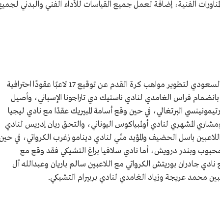
بية وعدد من المناورات الفنية، إضافة لعمل جميع القياسات للأداء الفني والبدني لجمي
في عام 1443هـ/2022م، كشف ​برنامج الابتعاث السعودي لتطوير مواهب كرة القدم عن توقيع 17 لاعبًا عقودًا احترافية
ا، وكانت البداية بانضمام فراس الغامدي لنادي ناستيك دي تاراجونا الإسباني، وأصيل
تيمونينسي البرتغالي، في حين وقع أسامة المبيريك عقدًا مع نادي ليجيا
شاري المشهري لنادي أولمبياكوس اليوناني، والتحق ريان إدريس لنادي
لاعبين باسل الحضيف والمؤيد منّي لنادي دينامو زغرب الكرواتي، في حين
محبوب وبندر درويش، أما نادي سلافيا براغ التشيكي فقد وقع مع
ادي جادران بوريتش الكرواتي مع اللاعبين سالم باريان وعبدالله آل
بين محمد عريجة وزياد الغامدي لنادي بربيرام التشيكي.