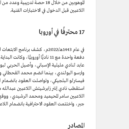
الموهوبين من خلال 18 حصة تدري
اللاعبين قبل الدخول في الاختبارات الفنية.
17 محترفًا في أوروبا
دفعة واحدة مع 11 ناديًّا أوروبيًّ
عابد لنادي مليلية الإسباني، وأصيل الحربي لبور
وارسو البولندي، بينما انضم محمد القحطاني وم
فيسترلو البلجيكي، وتواصلت العقود بانضمام ال
استقطب نادي إنتر زابرشيتش اللاعبين عبدالله 
اللاعبين سامر المحيميد ومحمد الرشيدي، ووقع ن
جبر، واختتمت العقود الاحترافية بانضمام اللاع
المصادر