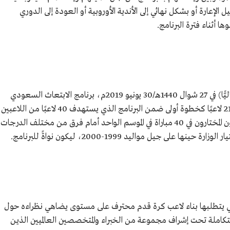
 الإعارة أو بشكل نهائي إلى الأندية الأوروبية أو العودة إلى الدوري
 أثناء فترة البرنامج.
أطلقت الهيئة العامة للرياضة (وزارة الرياضة حاليًّا) في 27 شوال 1440هـ/30 يونيو 2019م، برنامج الابتعاث السعودي
لتطوير مواهب كرة القدم، واستهدف البرنامج 21 لاعبًا كخطوة أولى ضمن البرنامج الذي يستهدف 40 لاعبًا من اللاعبين
الموهوبين، وطبقًا لبرنامج المشروع، شارك اللاعبون المختارون في 40 مباراة في الموسم الواحد أمام فرق من مختلف الدرجات
لى جيل مواليد 1999-2000، ليكون نواةً للبرنامج.
تي يتطلبها بناء لاعب كرة قدم محترف على مستوى يضاهي نظراءه حول
تكاملة تحت إشراف مجموعة من الخبراء والمتخصصين العالميين الذين