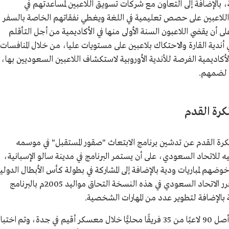
بالإضافة إلى التعاون مع شركات تسويق اللاعبين لمساعدتهم في
 اللاعبين على حصص تعليمية في اللغة ويغطي نفقاتهم الخاصة بالسفر
على أن يقضي اللاعبون السنة الأولى منها في الأكاديمية من أجل التأقلم
في أندية القارة والاحتكاك بلاعبين على مستويات عليا، من خلال المنافسات
أكاديمية الفرصة للأندية الأوروبية لاستكشاف اللاعبين السعوديين بها،
ا لضمهم.
كرة القدم
اد السعودي لكرة القدم عن تدشين برنامج الابتعاث "صقور المستقبل" في موسمه
للاتحاد السعودي، على أن يستمر البرنامج في مدينة سالو الإسبانية،
ضهم لمباريات ودية بالإضافة إلى المشاركة في بطولة كأس الأبطال الدولي
والتي يشارك فيها عدد من الأندية الأوروبية، وقرر الاتحاد السعودي في هذه النسخة التحاق مواليد 2005م بالبرنامج
 بالإضافة لتطوير عدد من المهارات الشخصية.
والتحق بالبرنامج في عامه الخامس 47 لاعبًا من أصل 90 لاعبًا من 35 فريقًا محليًّا خلال معسكر أقيم في جدة، وتم اختبا