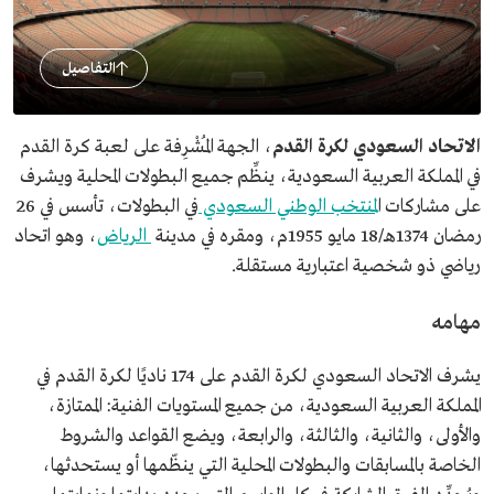
التفاصيل
الاتحاد السعودي لكرة القدم
، الجهة المُشْرِفة على لعبة كرة القدم
في المملكة العربية السعودية، ينظِّم جميع البطولات المحلية ويشرف
على مشاركات ا
لمنتخب الوطني السعودي
في البطولات، تأسس في 26
رمضان 1374هـ/18 مايو 1955م، ومقره في مدينة
الرياض
، وهو اتحاد
رياضي ذو شخصية اعتبارية مستقلة.
مهامه
يشرف الاتحاد السعودي لكرة القدم على 174 ناديًا لكرة القدم في
المملكة العربية السعودية، من جميع المستويات الفنية: الممتازة،
والأولى، والثانية، والثالثة، والرابعة، ويضع القواعد والشروط
الخاصة بالمسابقات والبطولات المحلية التي ينظّمها أو يستحدثها،