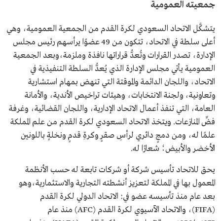
جمعيته العمومية
يتشكَّل الاتحاد السعودي لكرة القدم من الجمعية العمومية، وهي
أعلى سلطة في الاتحاد، تتكون من 49 عضوًا يرأسهم رئيس مجلس
الإدارة، تصدر القرارات وتُعدُّ قراراتها نافذة وملزمة،وبعد الجمعية
العمومية يأتي مجلس الإدارة الذي يُعدُّ السلطة التنفيذية في
الاتحاد، واللجان الدائمة والموقتة التي تنهض بمهام استشارية
وتعاونية، ولجنة الانتخابات، وهيئات تراخيص الأندية، والأمانة
العامة، التي تنفذ أعمال الاتحاد الإدارية، واللجان القضائية، وغرفة
فضِّ المنازعات. ويتخذ الاتحاد السعودي لكرة القدم من علم المملكة
علمًا له، ومن دمجٍ دائري لرأسِ صقرٍ وكرةِ قدمٍ ونخلةٍ باللونين
الأخضر والأبيض؛ شعارًا له.
يحق للاتحاد تأسيس شركة أو شركات تابعة له حسب الأنظمة
المعمول بها في المملكة لتعزيز أنشطته التجارية والاستثمارية،وهو
بعد عام منذ تأسيسه عضو في: الاتحاد الدولي لكرة القدم
(FIFA)، والاتحاد الآسيوي لكرة القدم (AFC) منذ عام