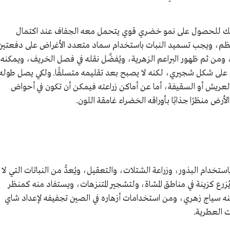
ذلك للحصول على نمو خضري قوي يتحمل معه الجفاف عند اكتمال
تظم، ويجب تسميد النبات باستخدام سماد متعدد الأغراض على دفعتين
 ومن ثم ظهور البراعم الزهرية، ويُفضَّل نقله في فصل الخريف، ويمكنه
على شكل شجيري، لكنه لا يصبح بعد تقليمه متسلقًا. ولكي يصل طوله
ى ساند كالعريش أو السقيفة، أما عن أماكن زراعته فيمكن أن تكون في أحواض
أرض منظرًا جذابًا بأوراقه الخضراء غامقة اللون.
ستخدام البذور، وزراعة الشتلات، والتعقيل، ويُعدُّ من النباتات التي لا
زرع كزينة في مناطق المشاة، ولتشجير المتنزهات، ويستفاد منه كمنظر
منه سياج زهري، ومن استخدامات أزهاره في الصين تجفيفه لإعداد شاي
 العطرية.