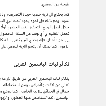
طويلة من الصقيع.
كما يحتاج إلى تربة خصبة جيدة التصريف، و
نموه، ومع ذلك فإن نموه يجود تحت الري المن
خلال فصل الربيع؛ لتحفيز النمو الخضري أولًا،
تحمل التقليم في أي وقت من السنة، للحصول 
إلى نحو 3 أمتار، فإنه يحتاج التربية عل
الزهور، كما يمكنه أن يكسو التربة ليضفي على ال
تكاثر نبات الياسمين العربي
يتكاثر نبات الياسمين العربي عن طريق الزراعة با
تعاني من الآفات والأمراض، ومن استخداماته، يُ
جمالي في الحدائق المنزلية الخاصة، كما يصنع 
الياسمين، كما تُستخلص منها العطور، والزيوت