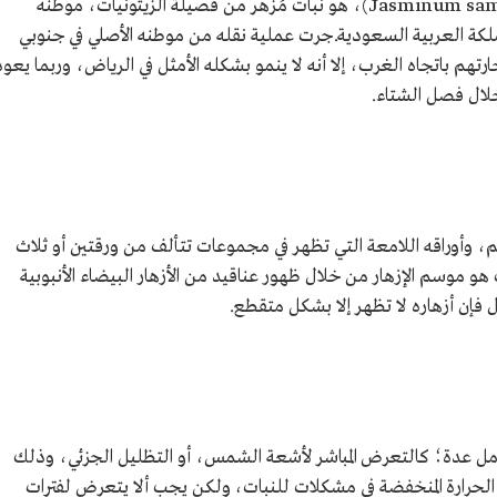
(Jasminum sambac , Oleaceae)، هو نبات مُزهر من فصيلة الزيتونيات، موطنه
ملكة العربية السعودية.جرت عملية نقله من موطنه الأصلي في جنوبي
تهم باتجاه الغرب، إلا أنه لا ينمو بشكله الأمثل في الرياض، وربما يعود
لال فصل الشتاء.
ئم، وأوراقه اللامعة التي تظهر في مجموعات تتألف من ورقتين أو ثلاث
و موسم الإزهار من خلال ظهور عناقيد من الأزهار البيضاء الأنبوبية
ول فإن أزهاره لا تظهر إلا بشكل متقطع.
امل عدة؛ كالتعرض المباشر لأشعة الشمس، أو التظليل الجزئي، وذلك
الحرارة المنخفضة في مشكلات للنبات، ولكن يجب ألا يتعرض لفترات