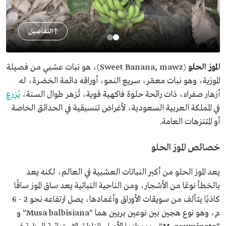
التفاصيل
الموز الحلو
(Sweet Banana, mawz)، هو نبات عشبي من فصيلة
الموزية، وهو نبات معمّر، سريع النمو، أوراقه دائمة الخضرة، له
أزهار صفراء، ذات رائحة حلوة فاكهية قوية، تُزهر طوال السنة،
يُزرع
في المملكة العربية السعودية، لأغراض تنسيقية في الحدائق الخاصة
أو المتنزهات العامة.
خصائص الموز الحلو
يعد الموز الحلو من أكبر النباتات العشبية في العالم، لكنه يعد
بالخطأ نوعًا من الأشجار، ومن الناحية النباتية يعد ساق الموز ساقًا
كاذبًا يتألف من سويقات الأوراق وأغمادها، يصل ارتفاعه نحو 2 - 6
م، وهو نوع هجين بين نوعين بريين هما "Musa balbisiana" و