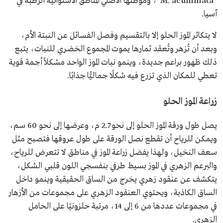
"M. acuminata"، وموطنها الأصلي المناطق الاستوائية الرطبة في
آسيا.
لا يتكاثر الموز الحلو إلا بالتقسيم وفصل الفسائل عن النبتة الأم،
وبعد أن تُزهر وتُعقد ثمارها يموت المجموع الخضري للنبات، يتبع
ذلك ظهور براعم جديدة، وينمو نبات الموز الواحد مشكلاً أجمة قوية
تعطي للمكان الذي تزرع فيه شكلًا جماليًّا جذابًا.
زراعة الموز الحلو
يصل طول ورقة الموز الحلو إلى نحو 2.7 م، وعرضها إلى نحو 60 سم،
ويمكن للرياح أن تقطع نصل الورقة على طول عروقها فتصبح مثل
سعف النخيل، ولهذا يفضل زراعة الموز في مناطق لا تتعرض للرياح،
والبرعم الزهري في الموز بسيط طرفي بنفسجي اللون قلبي الشكل،
يتكشف عن عنقود زهري يخرج من الساق الحقيقية وينمو داخل
الساق الكاذبة، ويحتوي العنقود الزهري على مجموعات من الأزهار
في مجموعات عددها من 6 إلى 14، مرتبة حلزونيًا على الحامل
الزهري.