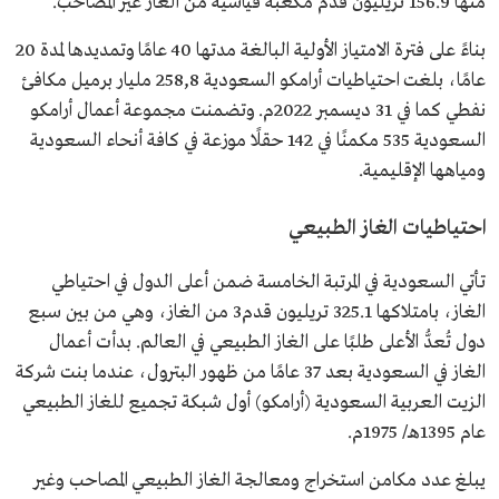
منها 156.9 تريليون قدم مكعبة قياسية من الغاز غير المصاحب.
بناءً على فترة الامتياز الأولية البالغة مدتها 40 عامًا وتمديدها لمدة 20
عامًا، بلغت احتياطيات أرامكو السعودية 258,8 مليار برميل مكافئ
نفطي كما في 31 ديسمبر 2022م. وتضمنت مجموعة أعمال أرامكو
السعودية 535 مكمنًا في 142 حقلًا موزعة في كافة أنحاء السعودية
ومياهها الإقليمية.
احتياطيات الغاز الطبيعي
تأتي السعودية في المرتبة الخامسة ضمن أعلى الدول في احتياطي
الغاز، بامتلاكها 325.1 تريليون قدم3 من الغاز، وهي من بين سبع
دول تُعدُّ الأعلى طلبًا على الغاز الطبيعي في العالم. بدأت أعمال
الغاز في السعودية بعد 37 عامًا من ظهور البترول، عندما بنت شركة
الزيت العربية السعودية (أرامكو) أول شبكة تجميع للغاز الطبيعي
عام 1395هـ/ 1975م.
يبلغ عدد مكامن استخراج ومعالجة الغاز الطبيعي المصاحب وغير