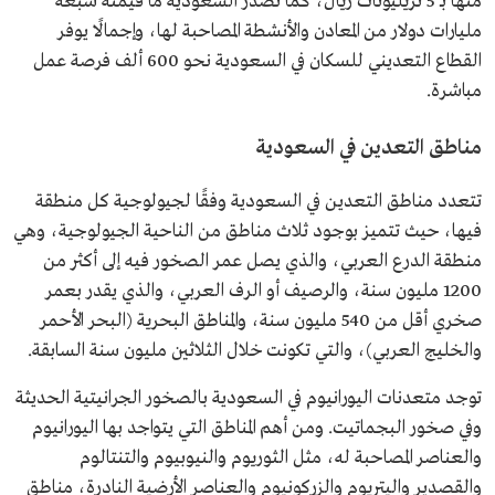
منها بـ 5 تريليونات ريال، كما تصدر السعودية ما قيمته سبعة
مليارات دولار من المعادن والأنشطة المصاحبة لها، وإجمالًا يوفر
القطاع التعديني للسكان في السعودية نحو 600 ألف فرصة عمل
مباشرة.
مناطق التعدين في السعودية
تتعدد مناطق التعدين في السعودية وفقًا لجيولوجية كل منطقة
فيها، حيث تتميز بوجود ثلاث مناطق من الناحية الجيولوجية، وهي
منطقة الدرع العربي، والذي يصل عمر الصخور فيه إلى أكثر من
1200 مليون سنة، والرصيف أو الرف العربي، والذي يقدر بعمر
صخري أقل من 540 مليون سنة، والمناطق البحرية (البحر الأحمر
والخليج العربي)، والتي تكونت خلال الثلاثين مليون سنة السابقة.
توجد متعدنات اليورانيوم في السعودية بالصخور الجرانيتية الحديثة
وفي صخور البجماتيت. ومن أهم المناطق التي يتواجد بها اليورانيوم
والعناصر المصاحبة له، مثل الثوريوم والنيوبيوم والتنتالوم
والقصدير واليتريوم والزركونيوم والعناصر الأرضية النادرة، مناطق