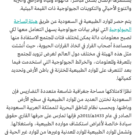
يستثمرها الإنسان بشكل مباشر، كالهواء والمياه والأراضي والتربة
والتنوع الأحيائي والتكوينات الجيولوجية ذات القيمة البيئية.
يتم حصر الموارد الطبيعية في السعودية عن طريق
هيئة المساحة
الجيولوجية
التي توفر بيانات جيولوجية يسهل التعامل معها لكي
تصبح معلومات دالة يمكن لمختلف فئات المجتمع الاستفادة منها
ومساعدة أصحاب القرار في اتخاذ القرارات الحيوية، حيث أُنشئت
مثل هذه الهيئة في مختلف دول العالم لغرض تزويد المجتمع
بالمعرفة والمعلومات، والخرائط الجيولوجية التي استخدمت فيما
بعد للتعرف على الموارد الطبيعية المختزنة في باطن الأرض وتحديد
كمياتها.
نظرًا لامتلاكها مساحة جغرافية شاسعة متعددة التضاريس فإن
السعودية تختزن العديد من الموارد الطبيعية في سطح الأرض
وباطنها. وبحسب نظام المناطق البحرية للمملكة العربية السعودية
الصادر في عام 1433هـ/2011م فإنها تمارس على جرفها القاري حقوق
سيادة خالصة لأغراض استكشاف موارده الطبيعية، واستغلالها.
وتشمل الموارد الطبيعية الموارد المعدنية وغيرها من الموارد غير الحية في