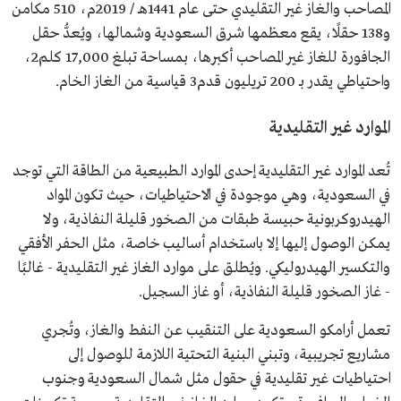
المصاحب والغاز غير التقليدي حتى عام 1441هـ / 2019م، 510 مكامن
و138 حقلًا، يقع معظمها شرق السعودية وشمالها، ويُعدُّ حقل
الجافورة للغاز غير المصاحب أكبرها، بمساحة تبلغ 17,000 كلم2،
واحتياطي يقدر بـ 200 تريليون قدم3 قياسية من الغاز الخام.
الموارد غير التقليدية
تُعد الموارد غير التقليدية إحدى الموارد الطبيعية من الطاقة التي توجد
في السعودية، وهي موجودة في الاحتياطيات، حيث تكون المواد
الهيدروكربونية حبيسة طبقات من الصخور قليلة النفاذية، ولا
يمكن الوصول إليها إلا باستخدام أساليب خاصة، مثل الحفر الأفقي
والتكسير الهيدروليكي. ويُطلق على موارد الغاز غير التقليدية - غالبًا
- غاز الصخور قليلة النفاذية، أو غاز السجيل.
تعمل أرامكو السعودية على التنقيب عن النفط والغاز، وتُجري
مشاريع تجريبية، وتبني البنية التحتية اللازمة للوصول إلى
احتياطيات غير تقليدية في حقول مثل شمال السعودية وجنوب