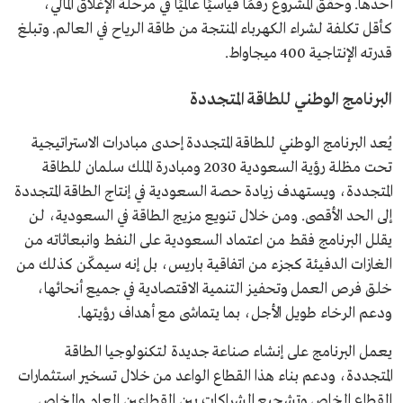
أحدها. وحقق المشروع رقمًا قياسيًا عالميًا في مرحلة الإغلاق المالي،
كأقل تكلفة لشراء الكهرباء المنتجة من طاقة الرياح في العالم. وتبلغ
قدرته الإنتاجية 400 ميجاواط.
البرنامج الوطني للطاقة المتجددة
يُعد البرنامج الوطني للطاقة المتجددة إحدى مبادرات الاستراتيجية
تحت مظلة رؤية السعودية 2030 ومبادرة الملك سلمان للطاقة
المتجددة، ويستهدف زيادة حصة السعودية في إنتاج الطاقة المتجددة
إلى الحد الأقصى. ومن خلال تنويع مزيج الطاقة في السعودية، لن
يقلل البرنامج فقط من اعتماد السعودية على النفط وانبعاثاته من
الغازات الدفيئة كجزء من اتفاقية باريس، بل إنه سيمكّن كذلك من​
خلق فرص العمل وتحفيز التنمية الاقتصادية في جميع أنحائها،
ودعم الرخاء طويل الأجل، بما يتماشى مع أهداف رؤيتها.
يعمل البرنامج على إنشاء صناعة جديدة لتكنولوجيا الطاقة
المتجددة، ودعم بناء هذا القطاع الواعد من خلال تسخير استثمارات
القطاع الخاص وتشجيع الشراكات بين القطاعين العام والخاص.