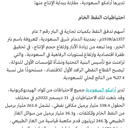
تديرها أرامكو السعودية، مقارنة ببداية الإنتاج منها.
احتياطيات النفط الخام
أسهم تدفق النفط بكميات تجارية في البئر رقم 7 عام
1357هـ/1938م، بمدينة الدمام شرق السعودية، المعروفة باسم بئر
الخير، وما تبعه من زيادة الآبار وارتفاع حجم الإنتاج، في تحقيق
طفرة اقتصادية وارتفاع لمستويات الرفاهية في السعودية، والتي
تزامنت مع تأسيس البنية التحتية ونشأة المؤسسات الأولى للدولة،
ليصبح القطاع النفطي الرافد الأول للاقتصاد، مستحوذًا على نسبة
27.4% من الناتج المحلي للسعودية.
تدير
أرامكو السعودية
جميع الاحتياطات من المواد الهيدروكربونية،
وقد بلغت تلك الاحتياطيات في 31 ديسمبر 2022م في مختلف
الحقول 338.4 مليار برميل مكافئ نفطي، تشمل 261.6 مليار برميل
من النفط الخام والمكثفات، و36.1 مليار برميل من سوائل الغاز
الطبيعي و246.7 تريليون قدم مكعبة قياسية من الغاز الطبيعي،