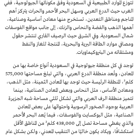
تتوزع الموارد الطبيعية في السعودية وفق مكوناتها الجيولوجية، ففي
الغرب حيث الدرع العربي وسهل البحر الأحمر والحرات يتركز أهم
المناجم ومناطق التعدين، تستخرج منها معادن أساسية وصناعية،
أهمها الذهب والفضة والنحاس والزنك، إلى جانب مواقع الفوسفات
شمال السعودية. وفي الشرق حيث الرصيف القاري تنتشر حقول
ومصافي موارد الطاقة البرية والبحرية، المنتجة للغاز والنفط
ومشتقاته من البتروكيماويات.
توجد في كل منطقة جيولوجية في السعودية أنواع خاصة بها من
المعادن، وتُعد منطقة الدرع العربي، والتي تبلغ مساحتها 575,000
كلم²، المنطقة الرئيسة حيث توجد بها المعادن الثمينة، مثل الذهب،
ومعادن الأساس، مثل النحاس وبعض المعادن الصناعية، بينما
تتميز منطقة الرف العربي والتي تشكل ثلثي مساحة شبه الجزيرة
العربية بوجود الصخور الرسوبية واحتوائها على بعض المعادن
الصناعية، مثل البوكسايت والفوسفات، فيما يُعد البحر الأحمر
والذي يغطي مساحة تصل إلى 438,000 كلم² من المناطق الأقل
استكشافًا، ويكاد يكون خاليًا من التنقيب المعدني، ولكن بشكل عام