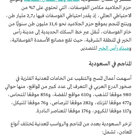
حزم الجلاميد مكامن الفوسفات، التي تحتوي على 7% من
الاحتياطي العالمي، إذ يقدر احتياطي الفوسفات فيها بـ 2,7 مليار طن،
وينتج المنجم بموقع حزم الجلاميد نحو 11,6 مليون طن سنويًّا من
خام الفوسفات، تُنقل عبر خط السكك الحديدية إلى مدينة رأس
الخير في المنطقة الشرقية، حيث تقع مصانع الأسمدة الفوسفاتية،
و
ميناء رأس الخير
للتصدير.
المناجم في السعودية
أسهمت أعمال المسح والتنقيب عن الخامات المعدنية الفلزية في
صخور الدرع العربي في التعرف إلى عدد كبير من المواقع، منها حوالي
980 موقعًا للذهب، و610 مواقع للفضة، و856 موقعًا للنحاس،
و477 موقعًا للزنك، و282 موقعًا للرصاص، و76 موقعًا للنيكل،
و117 موقعًا للكروم، و176 موقعًا للعناصر النادرة.
تزخر السعودية بعدد من المناجم والرواسب المعدنية لمختلف أنواع
المعادن، تشمل: