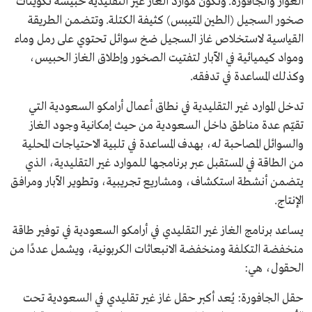
الغوار والجافورة. وتكون موارد الغاز غير التقليدية حبيسة تكوينات
صخور السجيل (الطين المتيبس) كثيفة الكتلة. وتتضمن الطريقة
القياسية لاستخلاص غاز السجيل ضخ سوائل تحتوي على رمل وماء
ومواد كيميائية في الآبار لتفتيت الصخور وإطلاق الغاز الحبيس،
وكذلك المساعدة في تدفقه.
تدخل الموارد غير التقليدية في نطاق أعمال أرامكو السعودية التي
تقيّم عدة مناطق داخل السعودية من حيث إمكانية وجود الغاز
والسوائل المصاحبة له، بهدف المساعدة في تلبية الاحتياجات المحلية
من الطاقة في المستقبل عبر برنامجها للموارد غير التقليدية، الذي
يتضمن أنشطة استكشاف، ومشاريع تجريبية، وتطوير الآبار ومرافق
الإنتاج.
يساعد برنامج الغاز غير التقليدي في أرامكو السعودية في توفير طاقة
منخفضة التكلفة ومنخفضة الانبعاثات الكربونية، ويشمل عددًا من
الحقول، هي:
حقل الجافورة: يُعد أكبر حقل غاز غير تقليدي في السعودية تحت