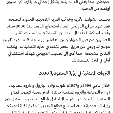
جم/طن، مما يعني أنه قد ينتج بشكل إجمالي ما يقارب 1,9 مليون
أونصة من الذهب.
بحسب الشواهد الأثرية وخرائب القرية التعدينية المجاورة للمنجم
فقد شهد موقع الدويحي أعمال استخراج الذهب منذ 3000 سنة.
وأعيد استكشاف أعمال التعدين القديمة في خمسينات القرن
العشرين من قبل الجيولوجيين العاملين في منجم ظلم. أعيد تقييم
موقع الدويحي عن طريق الحفر المكثف في بداية الثمانينات، وكانت
النتائج مشجعة، مما أدى إلى تصنيف الدويحي كهدف استكشافي
أولي في فترة التسعينات.
الثروات المعدنية في رؤية السعودية 2030
خلال عامي 1996م و1997م طورت وزارة البترول والثروة المعدنية،
(وزارة الصناعة والثروة المعدنية حاليًا)، استراتيجية لتطوير قطاع
التعدين، للبحث عن الفرص المتاحة في قطاع التعدين، وبعد إطلاق
رؤية السعودية 2030 استطاع قطاع التعدين تحقيق نقلة نوعية في
استثماراته، إذ تستهدف الرؤية أن يكون التعدين الركيزة الثالثة