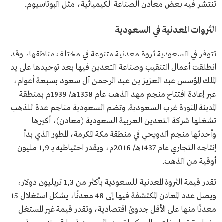
تنتشر فيه بعض معادن الصناعة الكيميائية، مثل البوتاسيوم.
الثروات المعدنية في السعودية
تتوفر في السعودية ثروة معدنية متنوعة في مختلف مناطقها، وقد
انطلقت أعمال التنقيب وصناعة التعدين فيها بعد توحيدها على يد
الملك المؤسس عبد العزيز بن عبد الرحمن آل سعود بسبعة أعوام،
عبر إعادة افتتاح منجم مهد الذهب عام 1358هـ/ 1939م بمنطقة
المدينة المنورة غرب السعودية. وتضم السعودية مناجم عدة للذهب
تشغلها شركة التعدين العربية السعودية (معادن)، أكبرها
وأحدثها منجم الدويحي في منطقة مكة المكرمة، المطور الذي بدأ
إنتاجه التجاري عام 1437هـ/ 2016م، ويقدر احتياطيه بـ 1,9 مليون
أوقية من الذهب.
تقدر قيمة الثروة المعدنية للسعودية بأكثر من 1,3 تريليون دولار،
ويصل عدد المعادن المكتشفة فيها إلى 48 معدنًا، يشكل استغلال 15
معدنًا منها على الأقل جدوىً اقتصادية، وتقدر قيمة غير المستغل