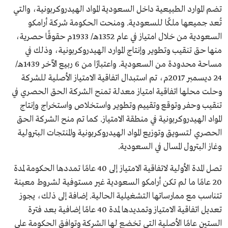
تضم الموارد الطبيعية داخل السعودية المواد الهيدروكربونية، والتي
تُعد جميعها ملكًا للسعودية. ومنحت الحكومة شركة أرامكو
السعودية من خلال امتياز في عام 1352هـ/ 1933م حقوقًا حصرية،
منها حق تنقيب وتطوير وإنتاج الموارد الهيدروكربونية، وذلك في
مساحة محدودة من السعودية. واعتبارًا من 6 ربيع الآخر 1439هـ/
24 ديسمبر 2017م، تم استبدال اتفاقية الامتياز الأصلية للشركة
وحلت محلها اتفاقية امتياز معدلة تمنح الشركة الحق الحصري في
تنقيب وحفر وتوقع وتقييم وتطوير واستخلاص واستخراج وإنتاج
المواد الهيدروكربونية في منطقة الامتياز. كما تم منح الشركة الحق
الحصري لتسويق وتوزيع المواد الهيدروكربونية والمنتجات البترولية
وغاز البترول المسال في السعودية.
تصل المدة الأولية لاتفاقية الامتياز إلى 40 عامًا تمددها الحكومة لمدة
20 عامًا ما لم تكن أرامكو السعودية غير مستوفية لشروط معينة
تتناسب مع ممارساتها التشغيلية الحالية. إضافة إلى ذلك، يجوز
تعديل اتفاقية الامتياز وتمديدها لمدة 40 عامًا إضافية بعد فترة
الستين عامًا الأصلية التي تخضع لها الشركة وتوافق الحكومة على