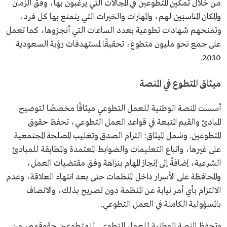
من خلال تمكين المتطوعين في المجالات التي يرغبون بها، وفق الزمان
والمكان المناسبَين لهم، والمهارات والخبرات التي يتمتع بها كل فرد،
وتمنحهم شهادات تطوعية بعدد الساعات التي أنجزوها، كما تعمل
على جمع نحو مليون متطوع، تحقيقًا لمستهدفات رؤية السعودية
2030.
ميثاق المتطوع في المنصة
أسست المنصة الوطنية للعمل التطوعي ميثاقًا مخصصًا لتوضيح
المبادئ والقيم المتبعة في قواعد العمل التطوعي، تحفظ حقوق
المتطوعين. وشمل الميثاق: التزام الصدق وتغليب المصلحة المجتمعية
على غيرها، واتباع التعليمات والضوابط المعتمدة والمطابقة للمبادئ
الشرعية، إضافةً إلى إنجاز المهام بنزاهة وفق مقتضيات العمل،
والمحافظة على الأسرار داخل المنظمات حتى بعد انتهاء العلاقة، وعدم
الالتزام بأي أمر نيابة عن المنظمة دون تصريح بذلك، والاتصاف
بالمسؤولية الكاملة في العمل التطوعي.
وتحفظ المنصة الوطنية للعمل التطوعي للمتطوعين حقوقهم، من