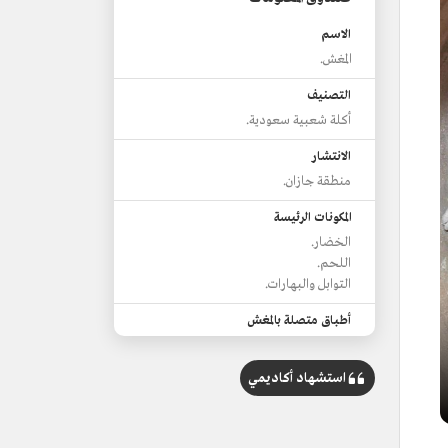
الاسم
المغش.
التصنيف
أكلة شعبية سعودية.
الانتشار
منطقة جازان.
المكونات الرئيسة
الخضار.
اللحم.
التوابل والبهارات.
أطباق متصلة بالمغش
المثلوثة.
الحنيذ.
استشهاد أكاديمي
طريقة التقديم
ضمن أوانٍ فخارية.