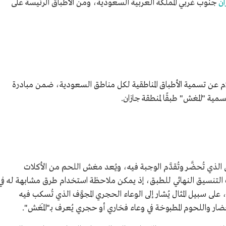
ان
جنوب غربي المملكة العربية السعودية، ومن الأطباق الرئيسة على
أعلنت هيئة فنون الطهي في العام 1445هـ/2024م عن تسمية الأطباق المناطقية لكل مناطق السعودية، ضمن مبادرة
سمية "المغش" طبقًا لمنطقة جازان.
ذي تُحضَّر وتُقدَّم الوجبة فيه، ويُعد مغش اللحم من الأكلات
 التنسيق النهائي للطبق، إذ يمكن ملاحظة استخدام طرق مشابهة له في
 سبيل المثال يُشار إلى الوعاء الحجري المجوَّف الذي تُسكب فيه
الخضار واللحوم المطبوخة في وعاء فخاري أو حجري يُعرف بـ"المَغش".