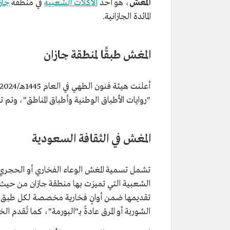
المغش
، هو أحد
الأكلات الشعبية
في منطقة
جاز
المائدة الجازانية.
المغش طبقًا لمنطقة جازان
"روايات الأطباق الوطنية وأطباق المناطق"، وتم ت
المغش في الثقافة السعودية
تشمل تسمية المغش الوعاء الفخاري أو الحجري ال
الشعبية التي تميزت بها منطقة جازان من حيث
تقديمها ضمن أوانٍ فخارية مخصصة لكل طبق، على
الشوربة أو المرق عادةً بـ"البورمة"، كما تُقدم 