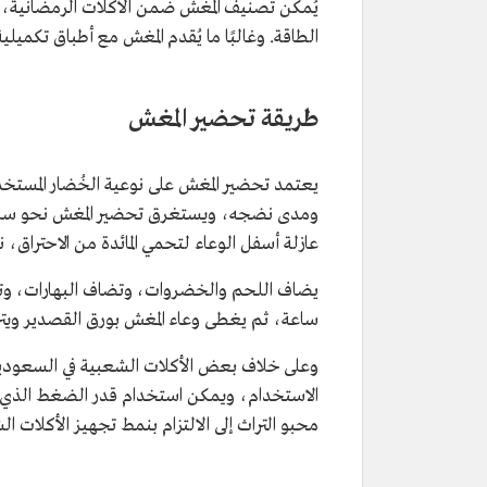
يُمكن تصنيف المغش ضمن الأكلات الرمضانية، إ
الطاقة. وغالبًا ما يُقدم المغش مع أطباق تكميلية
طريقة تحضير المغش
يعتمد تحضير المغش على نوعية الخُضار المستخد
ومدى نضجه، ويستغرق تحضير المغش نحو ساعة 
عازلة أسفل الوعاء لتحمي المائدة من الاحتراق، 
يضاف اللحم والخضروات، وتضاف البهارات، وتحرك
ساعة، ثم يغطى وعاء المغش بورق القصدير ويتر
وعلى خلاف بعض الأكلات الشعبية في السعودية، ل
الاستخدام، ويمكن استخدام قدر الضغط الذي ي
محبو التراث إلى الالتزام بنمط تجهيز الأكلات ا