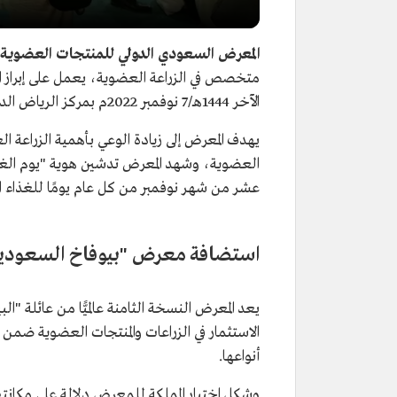
المعرض السعودي الدولي للمنتجات العضوية "بيو
متخصص في الزراعة العضوية، يعمل على إبراز ال
الآخر 1444هـ/7 نوفمبر 2022م بمركز الرياض الدولي للمعارض والمؤتمرات واستمر ثلاثة أيام.
يهدف المعرض إلى زيادة الوعي بأهمية الزراعة ا
العضوية، وشهد المعرض تدشين هوية "يوم الغذ
عشر من شهر نوفمبر من كل عام يومًا للغذاء 
استضافة معرض "بيوفاخ السعودية 022
يعد المعرض النسخة الثامنة عالميًّا من عائلة "ا
الاستثمار في الزراعات والمنتجات العضوية ضمن
أنواعها.
وشكل اختيار المملكة للمعرض دلالة على مكانته