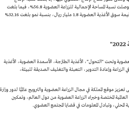
العضوي في السعودية 98.77% لعام 2022م، ووصلت نسبة المساحة الإجمالية للزراعة العضوية 56.8%، فيما بلغت
نسبتها في أعداد الحيازات 175.86%، وتجاوزت قيمة سوق الأغذية العضوية 1.8 مليار ريال، بنسبة نمو بلغت 32.16%
"
ضوية وتحت "التحول"، الأغذية الطازجة، الأسمدة العضوية، الأغذية
ثة في الزراعة وإعادة التدوير، التعبئة والتغليف الصديقة للبيئة،
يز موقع المملكة في مجال الزراعة العضوية والترويج عالميًّا لدور وزارة
 العالمية المختصة وخبراء الزراعة العضوية من دول العالم، وتمكين
المحلي، وتبادل المعلومات في قضايا المجتمع العضوي.