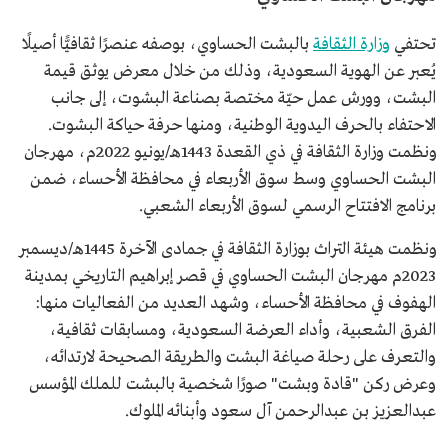
تحتفي
وزارة الثقافة
بالبشت الحساوي، بوصفه عنصرًا ثقافيًّا أصيلًا
يُعبر عن الهوية السعودية، وذلك من خلال معرض يوثق قيمة
البشت، وورش عمل حيّة مختصة بصناعة البشوت، إلى جانب
الاحتفاء بالحرف اليدوية الوطنية، ومنها حرفة حياكة البشوت.
ونظمت وزارة الثقافة في ذي القعدة 1443هـ/يونيو 2022م، مهرجان
البشت الحساوي وسط سوق الأربعاء في محافظة الأحساء، ضمن
برنامج الافتتاح الرسمي لسوق الأربعاء الشعبي.
ونظمت هيئة التراث بوزارة الثقافة في جمادى الآخرة 1445هـ/ديسمبر
2023م مهرجان البشت الحساوي في قصر إبراهيم التاريخي بمدينة
الهفوف في محافظة الأحساء، وشهد العديد من الفعاليات منها:
الفرق الشعبية، وأداء العرضة السعودية، ومسابقات ثقافية،
والتعرف على رحلة صياغة البشت والطريقة الصحيحة لارتدائه،
وعرض ركن "قادة وبشت" صورًا شخصية بالبشت للملك المؤسس
عبدالعزيز بن عبدالرحمن آل سعود وأبنائه الملوك.