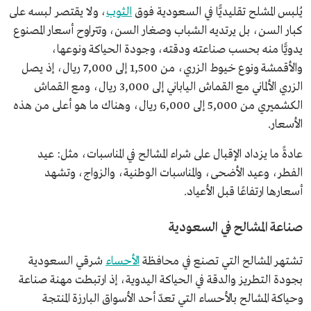
يُلبس المشلح تقليديًّا في السعودية فوق
الثوب
، ولا يقتصر لبسه على
كبار السن، بل يرتديه الشباب وصغار السن، وتتراوح أسعار المصنوع
يدويًّا منه بحسب صناعته ودقته، وجودة الحياكة ونوعها،
والأقمشة ونوع خيوط الزري، من 1,500 إلى 7,000 ريال، إذ يصل
الزري الألماني مع القماش الياباني إلى 3,000 ريال، ومع القماش
الكشميري من 5,000 إلى 6,000 ريال، وهناك ما هو أعلى من هذه
الأسعار.
عادةً ما يزداد الإقبال على شراء المشالح في المناسبات، مثل: عيد
الفطر، وعيد الأضحى، والمناسبات الوطنية، والزواج، وتشهد
أسعارها ارتفاعًا قبل الأعياد.
صناعة المشالح في السعودية
تشتهر المشالح التي تصنع في محافظة
الأحساء
شرقي السعودية
بجودة التطريز والدقة في الحياكة اليدوية، إذ ارتبطت مهنة صناعة
وحياكة المشالح بالأحساء التي تعدّ أحد الأسواق البارزة المنتجة