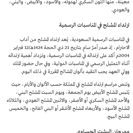
معينة، منها اللون السكري لهدوئه، والأسود، والأبيض، والبني،
والعودي.
ارتداء المشلح في المناسبات الرسمية
في المناسبات الرسمية السعودية، يُعد ارتداء المشلح من آداب
الاحترام، إذ صدر أمرٌ سامٍ بتاريخ 21 ذي الحجة 1424هـ/12 فبراير
2004م أكد على ارتدائه في المناسبات الرسمية، وتزداد أهمية ارتدائه
أثناء التمثيل الرسمي في المناسبات الدولية، وفي حال حضور الملك
وولي العهد يجب التقيد بألوان المشالح المقررة في ذلك اليوم.
وتنص مراسم ارتداء المشلح في المملكة حسب الألوان والأيام، حيث
يُلبس المشلح الأبيض يوم الجمعة، ويوم السبت المشلح البني،
والأحد المشلح السكري أو الأصفر، والاثنين المشلح العودي، والثلاثاء
المشلح الأسود، والأربعاء المشلح الأشقر أو البني الفاتح، والخميس
المشلح البيج.
مهرجان البشت الحساوي