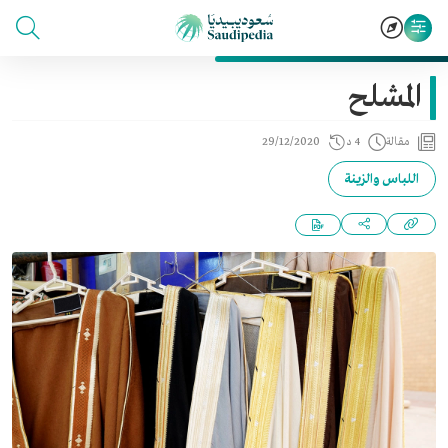
المشلح
مقالة
4 د
29/12/2020
اللباس والزينة