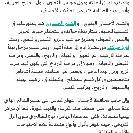
والمصدرة لها في المملكة ودول مجلس التعاون لدول الخليج العربية،
وأتقن هذه الصناعة كثير من العائلات الأحسائية.
والمشلح الأحسائي اليدوي، أو
المشلح الحساوي
كما يطلق عليه في
التسمية المحلية، يمتاز بدقة حياكته واستخدام خيوط الحرير
والقطن والصوف، وتطريز حواشيه بالزري الذهبي والفضي، وتمتد
فترة حياكته
من عشرة أيامٍ إلى ستة أشهر، ويمر بسبع مراحل تبدأ
بمرحلة التركيب، ثم الطوق، والهيلة، والبروج، والمقصر، ومرحلة
القيطان والخبانة، وصولًا إلى مرحلة البرداخ التي يكون فيها ضرب
الزري وإبراز لونه الذهبي، ويعمل على صناعته خمسة أشخاص
متخصصون في كل قسم للمشلح، والمتمثلة في: تركيب الهيلة،
والسموط، والبروج، وتركيب المكسر.
وإلى جانب محافظة الأحساء، تتوفر المعامل التي تصنع المشالح آليًا في
عدة مناطق، مثل: منطقة مكة المكرمة، والمدينة المنورة، كما أن مراكز
بيعها متعددة؛ ففي العاصمة الرياض، تُباع المشالح في سوق الزل
التاريخي، حيث تتوفر بألوان وأنواع متعددة تلائم الاحتياجات
والأذواق المختلفة.