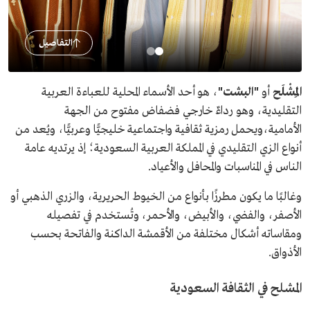
التفاصيل
المِشْلَح
أو
"البشت"
، هو أحد الأسماء المحلية للعباءة العربية
التقليدية، وهو رداءٌ خارجي فضفاض مفتوح من الجهة
الأمامية،ويحمل رمزية ثقافية واجتماعية خليجيًّا وعربيًّا، ويُعد من
أنواع الزي التقليدي في المملكة العربية السعودية؛ إذ يرتديه عامة
الناس في المناسبات والمحافل والأعياد.
وغالبًا ما يكون مطرزًا بأنواع من الخيوط الحريرية، والزري الذهبي أو
الأصفر، والفضي، والأبيض، والأحمر، وتُستخدم في تفصيله
ومقاساته أشكال مختلفة من الأقمشة الداكنة والفاتحة بحسب
الأذواق.
المشلح في الثقافة السعودية