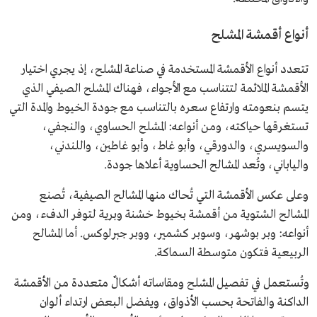
أنواع أقمشة المشلح
تتعدد أنواع الأقمشة المستخدمة في صناعة المشلح، إذ يجري اختيار
الأقمشة الملائمة لتتناسب مع الأجواء، فهناك المشلح الصيفي الذي
يتسم بنعومته وارتفاع سعره بالتناسب مع جودة الخيوط والمدة التي
تستغرقها حياكته، ومن أنواعه: المشلح الحساوي، والنجفي،
والسويسري، والدورقي، وأبو غاط، وأبو غاطين، واللندني،
والياباني، وتُعد المشالح الحساوية أعلاها جودة.
وعلى عكس الأقمشة التي تُحاك منها المشالح الصيفية، تُصنع
المشالح الشتوية من أقمشة بخيوط خشنة وبرية لتوفر الدفء، ومن
أنواعه: وبر بوشهر، وسوبر كشمير، ووبر جبرلوكس. أما المشالح
الربيعية فتكون متوسطة السماكة.
وتُستعمل في تفصيل المشلح ومقاساته أشكالٌ متعددة من الأقمشة
الداكنة والفاتحة بحسب الأذواق، ويفضل البعض ارتداء ألوان