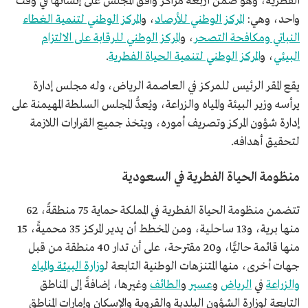
الفطرية، وهو ضمن أربعة مراكز وافق المجلس على إنشائها في وقت
واحد، وهي:
المركز الوطني للأرصاد
، و
المركز الوطني لتنمية الغطاء
النباتي ومكافحة التصحر
، و
المركز الوطني للرقابة على الالتزام
البيئي
، و
المركز الوطني لتنمية الحياة الفطرية
.
يقع المقر الرئيس للمركز في العاصمة الرياض، وله مجلس إدارة
يرأسه وزير البيئة والمياه والزراعة، ويُعدُّ المجلس السلطة المهيمنة على
إدارة شؤون المركز وتصريف أموره، ويتخذ جميع القرارات اللازمة
لتحقيق أهدافه.
منظومة الحياة الفطرية في السعودية
تتضمن منظومة الحياة الفطرية في المملكة حماية 75 منطقةً، 62
منها برية، و13 ساحلية، ومن المخطط أن يدير المركز 35 محميةً، 15
منها قائمة حاليًّا، و20 مقترحة، على أن تدار 40 منطقة من قبل
جهات أخرى، منها المتنزهات الوطنية التابعة ل
وزارة البيئة والمياه
والزراعة
في
الرياض
و
عسير
و
الطائف
وغيرها، إضافةً إلى المناطق
التابعة لوزارة الشؤون البلدية والقروية والإسكان وإمارات المناطق