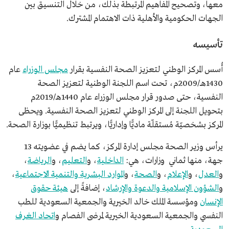
معها، وتصحيح المفاهيم المرتبطة بذلك، من خلال التنسيق بين
الجهات الحكومية والأهلية ذات الاهتمام المشترك.
تأسيسه
أُسس المركز الوطني لتعزيز الصحة النفسية بقرار
مجلس الوزراء
عام
1430هــ/2009م، تحت اسم اللجنة الوطنية لتعزيز الصحة
النفسية، حتى صدور قرار مجلس الوزراء عام 1440هـ/2019م
بتحويل اللجنة إلى المركز الوطني لتعزيز الصحة النفسية. ويحظى
المركز بشخصيّة مُستقلّة ماديًّا وإداريًّا، ويرتبط تنظيميًّا بوزارة الصحة.
يرأس وزير الصحة مجلس إدارة المركز، كما يضم في عضويته 13
جهة، منها ثماني وزارات، هي:
الداخلية
، و
التعليم
، و
الرياضة
،
و
العدل
، و
الإعلام
، و
الصحة
، و
الموارد البشرية والتنمية الاجتماعية
،
و
الشؤون الإسلامية والدعوة والإرشاد
، إضافةً إلى
هيئة حقوق
الإنسان
ومؤسسة الملك خالد الخيرية والجمعية السعودية للطب
النفسي والجمعية السعودية الخيرية لمرضى الفصام و
اتحاد الغرف