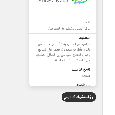
الاسم
المركز العالمي للاستدامة السياحية.
التصنيف
مبادرة من السعودية لتأسيس تحالف من
بلدان وأطراف متعددة، يعمل على تسريع
وصول القطاع السياحي إلى الصافي الصفري
من الانبعاثات الضارة بالبيئة.
تاريخ التأسيس
2021م.
من الأهداف
تسريع انتقال القطاع السياحي إلى صافي
استشهاد أكاديمي
الانبعاثات الصفري.
دعم الجهود العالمية لحماية الطبيعة
والمجتمعات.
تمكين قطاع السياحة من النمو وخلق فرص