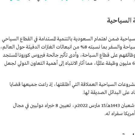
ة السياحية
لسياحية ضمن اهتمام السعودية بالتنمية المستدامة في القطاع السياحي
على المستوى المحلي والعالمي، إذ يتسبب قطاع السياحة والسفر بما نسبته 8% من انبعاثات الغازات الدفيئة حول العالم،
تمد وظائفهم على قطاع السياحة، وأدى تأثير جائحة فيروس كورونا المستجد
"كوفيد-19" على القطاع، إلى خسارة أكثر من 60 مليون وظيفة عالميًّا، مما أثار الانتباه إلى أهمية التعاون الدولي لجعل
 المشروعات السياحية العملاقة التي أطلقتها، إذ راعت جميعها قضايا
اد على البدائل الصديقة لها.
وقد أقر المركز العالمي للاستدامة السياحية في 12 شعبان 1443هـ/15 مارس 2022م، تعيين 8 خبراء دوليين في مجال
مريكا سفراء له.