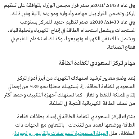
وفي عام 1433هـ /2011م صدر قرار مجلس الوزراء بالموافقة على تنظيم
المركز. وتضمن القرار بيان مهامه وأدواره وموارده المالية وغير ذلك.
وفي عام 1439هـ/ 2018م صدر تنظيم جديد للمركز يستوعب
المستجدات ويشمل استخدام الطاقة في إنتاج الكهرباء وتحلية المياه،
ويشمل ذلك نقل الكهرباء وتوزيعها، وكذلك استخدام اللقيم في
قطاع الصناعة.
مهام المركز السعودي لكفاءة الطاقة
يُعد وضع معايير ترشيد استهلاك الكهرباء من أبرز أدوار المركز
السعودي لكفاءة الطاقة، إذ يُستهلك محليًّا نحو 39% من إجمالي
إنتاج المملكة للنفط والغاز، كما تستهلك أجهزة التكييف وحدها أكثر
من نصف الطاقة الكهربائية المُنتجة في المملكة.
يشترك المركز السعودي لكفاءة الطاقة في إعداد بطاقات كفاءة
الطاقة ووضعها لعدد من المنتجات، بالتعاون مع الجهات ذات
العلاقة، مثل
الهيئة السعودية للمواصفات والمقاييس والجودة
،