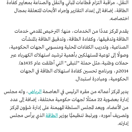
النقل، مراقبة التزام قطاعات المباني والنقل والصناعة بمعايير كفاءة
الطاقة، إضافة إلى إعداد التقارير وإجراء الأبحاث المتعلقة بمجال
اختصاصه.
يقدم المركز عددًا من الخدمات، منها: الترخيص لمقدمي خدمات
الطاقة وتدقيقها، وكفاءة الطاقة، وتدقيق الطاقة بالمنشآت
الصناعية، وتدريب الكفاءات المحلية ومنسوبي الجهات الحكومية،
وصولًا إلى توعية المستهلكين بأهمية ترشيد استهلاك الكهرباء عبر
حملات وطنية،مثل حملة "لتبقى" التي أطلقت عام 1435هـ/
2014م، وبرنامج تحسين كفاءة استهلاك الطاقة في الجهات
الحكومية، ومبادرة استبدال.
يدير المركز أعماله من مقره الرئيس في العاصمة
الرياض
، وله مجلس
إدارة بعضوية 22 ممثلًا لجهات حكومية مختلفة، إضافة إلى عدد
من الأعضاء. ويعد المجلس السلطة المهيمنة على إدارة شؤون المركز
وتصريف أموره، ويرتبط تنظيميًّا بوزير
الطاقة
الذي يرأس مجلس
إدارته.