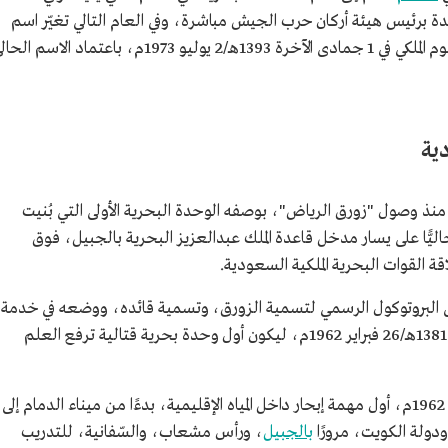
19م، ارتبط قائد القاعدة برئيس هيئة أركان حرب الجيش مباشرة، وفي العام التالي تغيّر اسم
القاعدة إلى "سلاح البحرية"، ومن ثم صدر المرسوم الملكي في 1 جمادى الآخرة 1393هـ/2 يوليو 1973م، باعتماد الاسم 
دية
ة منذ وصول "زورق الرياض"، بوصفه الوحدة البحرية الأولى التي بُنيت
ليًّا على يسار مدخل قاعدة الملك عبدالعزيز البحرية بالجبيل، فوق
ة القوات البحرية الملكية السعودية.
 البروتوكول الرسمي لتسمية الزورق، وتسمية قائده، ووضعه في خدمة
الأسطول الملكي العربي السعودي في 21 رمضان 1381هـ/26 فبراير 1962م، ليكون أول وحدة بحرية قتالية ترفع العلم
بدأ زورق الرياض في 23 رمضان 1381هـ/28 فبراير 1962م، أول مهمة إبحار داخل المياه الإقليمية، بدءًا من ميناء الدمام إلى
 ودولة الكويت، مرورًا
بالجبيل
، ورأس مشعاب، والسّفانية، للتدريب