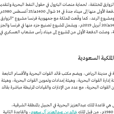
زوارق المختلفة، لحماية منصات البترول في حقول النفط البحرية ولتقدي
المساندة في الميناء وخدمات السفن، إذ وصلت الدفعة الأولى منها إلى م
ومشروع الرعد، كما وقّعت المملكة مع جمهورية فرنسا مشروع "الزوارق
الاعتراضية السريعة الفرنسية" في 15 شعبان 1440هـ/20 أبريل 2019م، ويشمل المشروع تصنيع جزء منها في فرنسا والجز
ية، وصلت الدفعة الأولى من المشروع إلى ميناء رأس مشعاب العسكري في
لملكية السعودية
ة في مدينة الرياض، ويضم مكتب قائد القوات البحرية والأقسام التابعة
 إدارة القوات البحرية، وهيئة إمدادات وتموين القوات البحرية، وهيئة
القوات البحرية، مع عدد من الإدارات والقيادات المرتبطة مباشرة بقائد
 هي قاعدة الملك عبدالعزيز البحرية في الجبيل بالمنطقة الشرقية،
خالد بن عبدالعزيز آل سعود
، والقاعدة الثانية