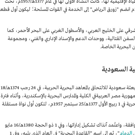
مهمتها الدفاع عن أمن وسلامة أراضي المملكة والمياه الإقليمية لها، كانت النشأة الأولى لها في عام 1377هـ/1957م، تحت
مسمى "سلاح البحرية"، وفي عام 1380هـ/1960م انضم "زورق الرياض" إلى الخدمة في القوات المسلحة؛ ليكون أول قطع
رقي على الخليج العربي، والأسطول الغربي على البحر الأحمر، كما
سفن القتالية، ووحدات الدعم والإسناد الإداري والفني، ومجموعة
 البحرية الخاصة.
كية السعودية
بإيفاد بعثة سعودية للالتحاق بالمعاهد البحرية الحربية، في 24 رجب 1374هـ/18
 إلى جمهورية مصر العربيةفي الكلية والمدارس البحرية بالإسكندرية، وأثناء فترة
الابتعاث صدرت الموافقة على تشكيل مدرسة البحرية في 1 ربيع الأول 1377هـ/25 سبتمبر 1957م، لتكون أول نواة مستقلة
وافتُتحت مدرسة البحرية بعد شهر من إعلان الموافقة، واعتُمد آنذاك تشكيل إداراتها، وفي 1 ذو الحجة 1380هـ/16 مايو
الدمام
"، ثم إلى اسم "القاعدة البحرية" في العام الذي يليه، وفي 1