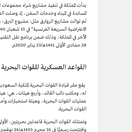
بدأت المملكة في تنفيذ مشاريع شراء مجموعات ال
ثم توالت مشاريع الزوارق مثل: مشروع البرق، 
الآخر في المملكة، وذلك ضمن برنامج نقل التقن
28 جمادى الأولى 1441هـ/23 يناير 2020م.
القواعد العسكرية للقوات البحرية ا
يقع مقر قيادة القوات البحرية الملكية السعودي
له، ومكتب نائب القائد، وأربع هيئات، هي: هيئة
عمليات القوات البحرية، وهيئة استخبارات وأمن 
القوات البحرية.
وتمتلك القوات البحرية قاعدتين بحريتين، الأولى
وافتتحت رسميًّا في 16 محرم 1401هـ/24 نوفمبر 1980م، من قِبل الملك