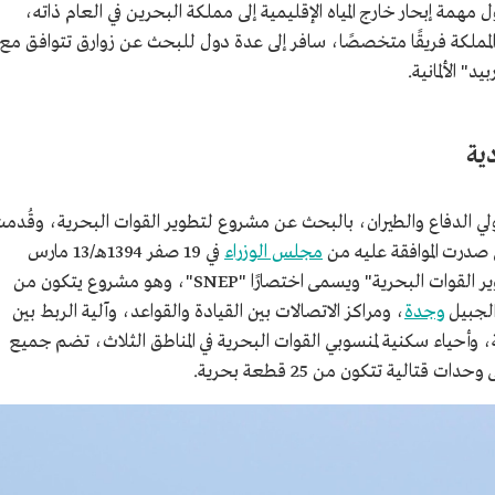
مهمة إبحار خارج المياه الإقليمية إلى مملكة البحرين في العام ذاته،
لمملكة فريقًا متخصصًا، سافر إلى عدة دول للبحث عن زوارق تتوافق مع
" الألمانية.
دية
 الدفاع والطيران، بالبحث عن مشروع لتطوير القوات البحرية، وقُدم
 صدرت الموافقة عليه من
مجلس الوزراء
في 19 صفر 1394هـ/13 مارس
1974م، إلى أن انطلق المشروع باسم "برنامج تطوير القوات البحرية" ويسمى اختصارًا "SNEP"، وهو مشروع يتكون من
الجبيل
وجدة
، ومراكز الاتصالات بين القيادة والقواعد، وآلية الربط بين
، وأحياء سكنية لمنسوبي القوات البحرية في المناطق الثلاث، تضم جميع
تالية تتكون من 25 قطعة بحرية.