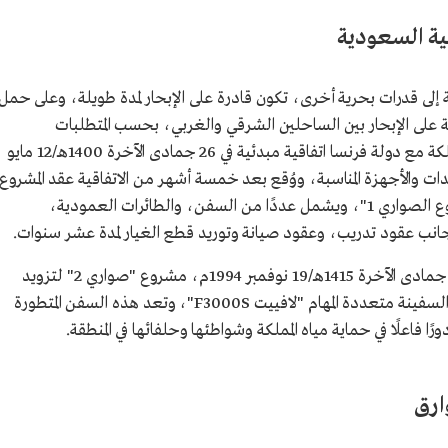
كية السعودية
إلى قدرات بحرية أخرى، تكون قادرة على الإبحار لمدة طويلة، وعلى حمل
ة على الإبحار بين الساحلين الشرقي والغربي، بحسب المتطلبات
الدفاعية، ولتنويع مصادر التسليح، وقعت المملكة مع دولة فرنسا اتفاقية مبدئية في 26 جمادى الآخرة 1400هـ/12 مايو
معدات والأجهزة المناسبة، ووُقع بعد خمسة أشهر من الاتفاقية عقد المشروع
في الجبيل، بقيمة 12 مليار ريال، وسُمي "مشروع الصواري 1"، ويشمل عددًا من السفن، والطائرات العمودية،
انب عقود تدريب، وعقود صيانة وتوريد قطع الغيار لمدة عشر سنوات.
كما وقعت المملكة مع الحكومة الفرنسية في 16 جمادى الآخرة 1415هـ/19 نوفمبر 1994م، مشروع "صواري 2" لتزويد
المملكة بالوحدات البحرية الحديثة، من ضمنها السفينة متعددة المهام "لافييت F3000S"، وتعد هذه السفن المتطورة
 فاعلًا في حماية مياه المملكة وشواطئها وحلفائها في المنطقة.
ارق