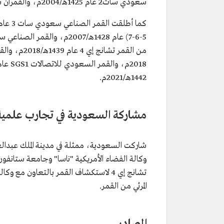
سعودي سات2 عام 1425هـ/2004م، والقمران سعودي كومسات 1 و2 عام 1425هـ/2004م.
1442هـ/2021م.
مشاركة السعودية في تجارب علمية
شاركت السعودية، ممثلة في مدينة الملك عبدالعز
المرئي من القمر.