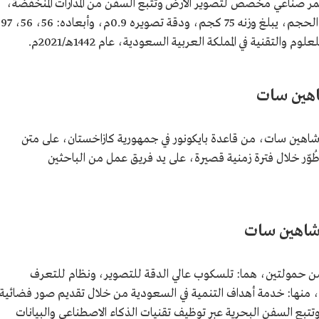
مر صناعي مخصص لتصوير الأرض وتتبع السفن من المدارات المنخفضة،
ويمثل جيلًا جديدًا من الأقمار الصناعية صغيرة الحجم، يبلغ وزنه 75 كجم، ودقة تصويره 0.9م، وأبعاده: 56، 56، 97
التقنية في المملكة العربية السعودية، عام 1442هـ/2021م.
اهين سات
 شاهين سات، من قاعدة بايكونور في جمهورية كازاخستان، على متن
نع شاهين سات وطُوّر خلال فترة زمنية قصيرة، على يد فريق عمل من الباحثين
 شاهين سات
 حمولتين، هما: تلسكوب عالي الدقة للتصوير، ونظام للتعرف
ة، منها: خدمة أهداف التنمية في السعودية من خلال تقديم صور فضائية
بع السفن البحرية عبر توظيف تقنيات الذكاء الاصطناعي والبيانات