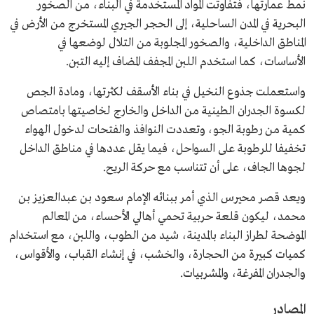
نمط عمارتها، فتفاوتت المواد المستخدمة في البناء، من الصخور
البحرية في المدن الساحلية، إلى الحجر الجيري المستخرج من الأرض في
المناطق الداخلية، والصخور المجلوبة من التلال لوضعها في
الأساسات، كما استخدم اللبن المجفف المضاف إليه التبن.
واستعملت جذوع النخيل في بناء الأسقف لكثرتها، ومادة الجص
لكسوة الجدران الطينية من الداخل والخارج لخاصيتها بامتصاص
كمية من رطوبة الجو، وتعددت النوافذ والفتحات لدخول الهواء
تخفيفا للرطوبة على السواحل، فيما يقل عددها في مناطق الداخل
لجوها الجاف، على أن تتناسب مع حركة الريح.
ويعد قصر محيرس الذي أمر ببنائه الإمام سعود بن عبدالعزيز بن
محمد، ليكون قلعة حربية تحمي أهالي الأحساء، من المعالم
الموضحة لطراز البناء بالمدينة، شيد من الطوب، واللبن، مع استخدام
كميات كبيرة من الحجارة، والخشب، في إنشاء القباب، والأقواس،
والجدران المفرغة، والمشربيات.
المصادر