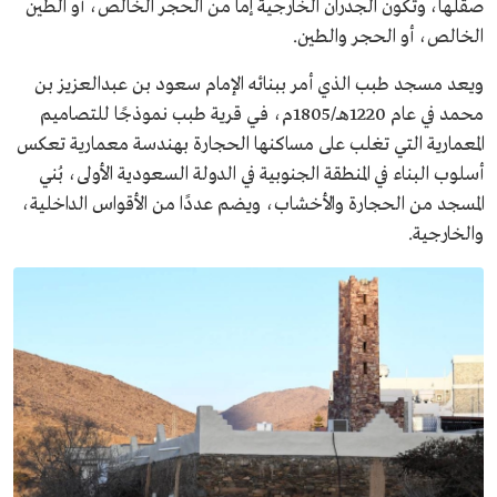
صقلها، وتكون الجدران الخارجية إما من الحجر الخالص، أو الطين
الخالص، أو الحجر والطين.
ويعد مسجد طبب الذي أمر ببنائه الإمام سعود بن عبدالعزيز بن
محمد في عام 1220هــ/1805م، فـي قرية طبب نموذجًا للتصاميم
المعمارية التي تغلب على مساكنها الحجارة بهندسة معمارية تعكس
أسلوب البناء في المنطقة الجنوبية في الدولة السعودية الأولى، بُني
المسجد من الحجارة والأخشاب، ويضم عددًا من الأقواس الداخلية،
والخارجية.