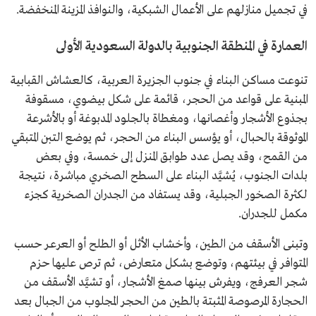
في تجميل منازلهم على الأعمال الشبكية، والنوافذ المزينة المنخفضة.
العمارة في المنطقة الجنوبية بالدولة السعودية الأولى
تنوعت مساكن البناء في جنوب الجزيرة العربية، كالعشاش القبابية
المبنية على قواعد من الحجر، قائمة على شكل بيضوي، مسقوفة
بجذوع الأشجار وأغصانها، ومغطاة بالجلود المدبوغة أو بالأشرعة
الموثوقة بالحبال، أو يؤسس البناء من الحجر، ثم يوضع التبن المتبقي
من القمح، وقد يصل عدد طوابق المنزل إلى خمسة، وفي بعض
بلدات الجنوب، يُشيَّد البناء على السطح الصخري مباشرة، نتيجة
لكثرة الصخور الجبلية، وقد يستفاد من الجدران الصخرية كجزء
مكمل للجدران.
وتبنى الأسقف من الطين، وأخشاب الأثل أو الطلح أو العرعـر حسب
المتوافر في بيئتهم، وتوضع بشكل متعارض، ثم ترص عليها حزم
شجر العرفج، ويفرش بينها صمغ الأشجار، أو تشيَّد الأسقف من
الحجارة المرصوصة المثبتة بالطين من الحجر المجلوب من الجبال بعد