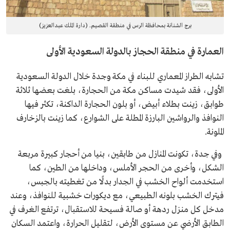
برج الشنانة بمحافظة الرس في منطقة القصيم. (دارة الملك عبدالعزيز)
العمارة في منطقة الحجاز بالدولة السعودية الأولى
تشابه الطراز المعماري للبناء في مكة وجدة خلال الدولة السعودية
الأولى، فقد شيدت مساكن مكة من الحجارة، بلغت بعضها ثلاثة
طوابق، زينت بطلاء أبيض، أو بلون الحجارة الداكنة، تكثر فيها
النوافذ والرواشين البارزة المطلة على الشوارع، كما زينت بالزخارف
الملونة.
وفي جدة، تكونت المنازل من طابقين، بنيا من أحجار كبيرة مربعة
الشكل، وأخرى من الحجر الأملس، وداخلها من الطين، كما
استخدمت ألواح الخشب في الجدار بدلًا من تغطيته بالجبس،
فيترك الخشب بلونه الطبيعي، مع ديكورات خشبية للنوافذ، وعند
مدخل كل منزل ردهة أو صالة فسيحة للاستقبال، ترتفع الغرف في
الطابق الأرضي عن مستوى الأرض، لتقليل الحرارة، واعتمد السكان