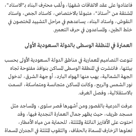
فاعتادوا على عقد الاتفاقات شفهيًا، ولُقب محترف البناء بـ"الاستاد"،
المشتقة من "أستاذ"، متبوعًا بالاختصاص، كاستاد الجص، واستاد
النقوش، واستاد البناء، يساعدهم في مراحل التشييد المختصون في
خلط الطين، والمساعدون في حرف التعمير.
العمارة في المنطقة الوسطى بالدولة السعودية الأولى
تنوعت التصاميم المعمارية في مناطق الدولة السعودية الأولى بحسب
بيئتها، فانتشرت في المنطقة الوسطى المساكن بنوافذ مفتوحة تجاه
الجهة الشمالية، يهب منها الهواء البارد، أو جهة الشرق، لدخول
نور الشمس والريح، وكانت المساكن متجانسة ومتماسكة، اتسمت
بالاستقلالية، وفصل الغرف.
عرفت الدرعية بالقصور ومن أشهرها قصر سلوى، والمساجد مثل
مسجد طريف، حيث يظهر جمال العمارة النجدية فيها، وقد
احتوت على الأفاريز الناتئة والمثلثة، للحماية من مياه الأمطار،
تعلوها الزخارف المسماة بالحقاف، والثقوب المثلثة في الجدران المسماة