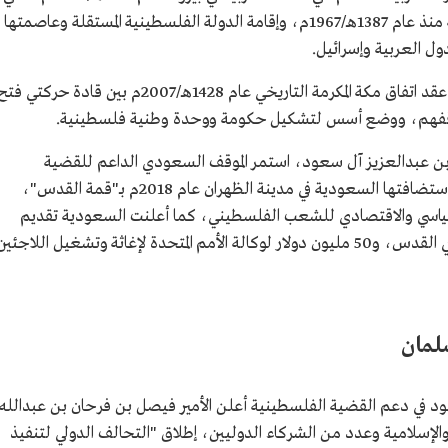
نصّت على الانسحاب الكامل من الأراضي العربية منذ عام 1387هـ/1967م، وإقامة الدولة الفلسطينية المستقلة وعاصمتها
ول العربية وإسرائيل.
وفي عهد الملك عبدالله بن عبدالعزيز آل سعود عقد اتفاق مكة المكرمة التاريخي عام 1428هـ/2007م بين قادة حركتي ف
قفهم، ووضع أسس لتشكيل حكومة ووحدة وطنية فلسطينية.
بن عبدالعزيز آل سعود، استمر الموقف السعودي الداعم للقضية
الفلسطينية، إذ سُمّيت القمة العربية 29 التي استضافتها السعودية في مدينة الظهران عام 2018م بـ"قمة القدس"،
لسياسي والاقتصادي للشعب الفلسطيني، كما أعلنت السعودية تقديم
نحو 150 مليون دولار لدعم الأوقاف الإسلامية في القدس، و50 مليون دولار لوكالة الأمم المتحدة لإغاثة وتشغيل اللاجئي
لمان
 في دعم القضية الفلسطينية أعلن الأمير فيصل بن فرحان بن عبدالله
الإسلامية وعدد من الشركاء الدوليين، إطلاق "التحالف الدولي لتنفيذ