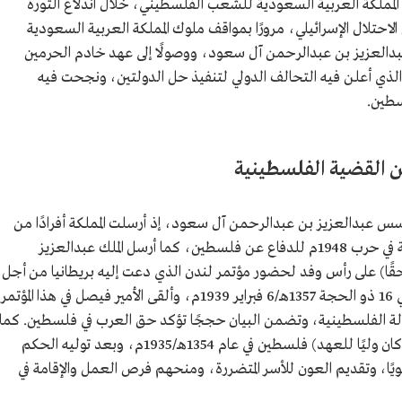
المملكة العربية السعودية للشعب الفلسطيني، خلال اندلاع الثورة
برى عام 1355هـ/1936م، لرفض الاحتلال الإسرائيلي، مرورًا بمواقف ملوك المملكة العربية السعودية
عبدالعزيز بن عبدالرحمن آل سعود، ووصولًا إلى عهد خادم الحرمين
الذي أعلن فيه التحالف الدولي لتنفيذ حل الدولتين، ونجحت فيه
سطين.
 القضية الفلسطينية
ؤسس عبدالعزيز بن عبدالرحمن آل سعود، إذ أرسلت المملكة أفرادًا من
الجيش السعودي للمشاركة مع القوات العربية في حرب 1948م للدفاع عن فلسطين، كما أرسل الملك عبدالعزيز
لاحقًا) على رأس وفد لحضور مؤتمر لندن الذي دعت إليه بريطانيا من أجل
بحث القضية الفلسطينية، وانعقد هذا المؤتمر في 16 ذو الحجة 1357هـ/6 فبراير 1939م، وألقى الأمير فيصل في هذا المؤتمر
لدولة الفلسطينية، وتضمن البيان حججًا تؤكد حق العرب في فلسطين. كما
زار الملك سعود بن عبدالعزيز آل سعود (حينما كان وليًا للعهد) فلسطين في عام 1354هـ/1935م، وبعد توليه الحكم
ا، وتقديم العون للأسر المتضررة، ومنحهم فرص العمل والإقامة في