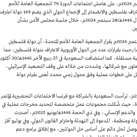
حل الدولتين" في 24 ربيع الأول 1446هـ/27 سبتمبر 2024م، على هامش اجتماعات الدورة 79 للجمعية العامة للأمم
المتحدة في نيويورك، دعا فيه الدول المشاركة للاعتراف بفلسطين والانضمام إلى الإجماع الدولي الذي يضم 149 دو
بها رسميًا، ثم جددت السعودية في 25 ربيع الأول 1446هـ/28 سبتمبر 2024م، خلال جلسة مجلس الأمن بشأن
ن.
ورحبت السعودية 26 ربيع الأول 1446هـ/29 سبتمبر 2024م بقرار الجمعية العامة للأمم المتحدة، أن دولة فلسطين
ا رحبت بقرارات عدد من الدول الأوروبية الاعتراف بدولة فلسطين، مما
يمثل دعمًا للمسار الدولي لإقامة دولة فلسطينية مستقلة، كما استضافت السعودية في 27 ربيع الآخر 1446
بالتعاون مع شركائها، وشددت من خلاله على وقف التصعيد الإسرائيلي،
لعمل على خطوات عملية وفق جدول زمني محدد تُعنى بقيام دولة
وفي شوال وذي القعدة 1446هـ/أبريل ومايو 2025م، ترأست السعودية بالشراكة مع فرنسا الاجتماعات التحضيرية لمؤتمر
متحدة، حيث شُكلت مجموعات عمل متخصصة لتحديد مخرجات عملية في
قضايا الأمن، والحدود، والاقتصاد، واللاجئين، والدعم الإنساني.، وفي ذي الحجة 1446هـ/يونيو 2025م، أصدرت
ودية وفرنسا بيانًا مشتركًا مع ممثلي 19 دولة ومنظمة، للدعوة إلى التهدئة واحترام القانون الدولي. وفي يوليو أقرّ
التوصل لحل دائم على أساس حل الدولتين، مع إطلاق برامج دعم