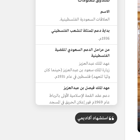
صندوق المعلومات
الاسم
العلاقات السعودية الفلسطينية.
بداية دعم المملكة للشعب الفلسطيني
1936م.
من مراحل الدعم السعودي للقضية
الفلسطينية
عهد الملك عبدالعزيز
زيارة الملك سعود بن عبدالعزيز (حينما كان
وليًا للعهد) فلسطين في عام 1935م.
عهد الملك فيصل بن عبدالعزيز
دعم عقد القمة الإسلامية الأولى بالرباط
عام 1969م فور إعلان الحريق في المسجد
الأقصى.
استشهاد أكاديمي
عهد الملك خالد بن عبدالعزيز
السعي إلى إقناع الدول ذات العلاقات مع
الاحتلال الإسرائيلي بعدم نقل سفاراتها من