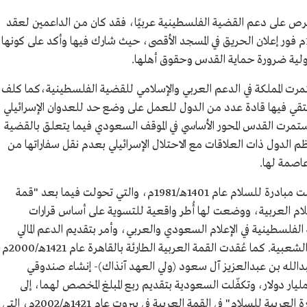
رص على دعم القضية الفلسطينية عربيًا، فقد كان من الداعمين لعقد
القمة الإسلامية الأولى بالرباط عام 1389هـ/1969م فور إعلان الحريق في المسجد الأقصى، حيث شارك فيها وأكد على كونها
دولية ضرورة حماية القدس وحقوق أهلها.
مرت المملكة في الدعم العربي والإسلامي للقضية الفلسطينية،كما كلف
يلتقي فيها قادة عدد من الدول للعمل على وضع حد للعدوان الإسرائيلي
تمرت القدس المحور الأساسي في الموقف السعودي فيما يتعلق بالقضية
 الدول ذات العلاقات مع الاحتلال الإسرائيلي بعدم نقل سفاراتها من
عاصمة لها.
وفي عهد الملك فهد بن عبدالعزيز آل سعود قدمت مبادرة للسلام عام 1401هـ/1981م، والتي تحولت فيما بعد "قمة
14هـ/1982م إلى خطة السلام العربية، ووضعت لها أُطر واقعية للتسوية على أساس قرارات
فلسطينية في الإعلام السعودي والعربي، وأمر بتقديم الدعم المالي
والإنساني والإغاثي عن طريق القنوات الرسمية والشعبية. كما عُقدت القمة العربية الطا
دالله بن عبدالعزيز آل سعود (ولي العهد آنذاك)- إنشاء صندوقي
يار دولار، وتكفّلت السعودية بتقديم ربع المبلغ المخصص لهما، إلى
جانب تمويل المشاريع الإنسانية، كما طرح "المبادرة العربية للسلام" في القمة العربية في بيروت عام 1421هـ/2002م، التي