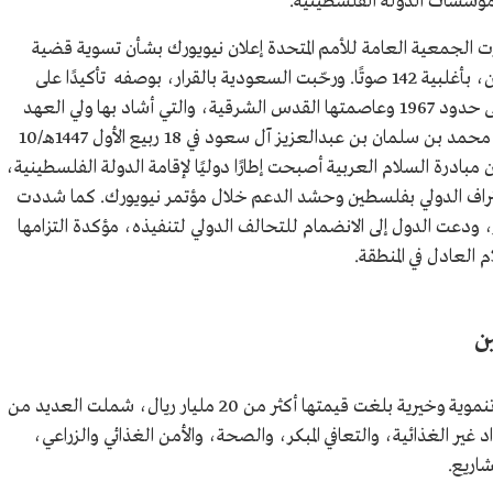
 مؤسسات الدولة الفلسطينية.
بيع الأول 1447هـ/12 سبتمبر 2025م أقرت الجمعية العامة للأمم المتحدة إعلان نيويورك بشأن تسوية قضية
فلسطين بالوسائل السلمية وتنفيذ حل الدولتين، بأغلبية 142 صوتًا. ورحّبت السعودية بالقرار، بوصفه تأكيدًا على
الدعم الدولي لحق فلسطين في إقامة دولتها على حدود 1967 وعاصمتها القدس الشرقية، والتي أشاد بها ولي العهد
رئيس مجلس الوزراء صاحب السمو الملكي الأمير محمد بن سلمان بن عبدالعزيز آل سعود في 18 ربيع الأول 1447هـ/10
رى أن مبادرة السلام العربية أصبحت إطارًا دوليًا لإقامة الدولة الفلسطينية،
لاعتراف الدولي بفلسطين وحشد الدعم خلال مؤتمر نيويورك. كما شددت
، ودعت الدول إلى الانضمام للتحالف الدولي لتنفيذه، مؤكدة التزامها
العادل في المنطقة.
ين
قدمت المملكة إلى فلسطين مساعدات إنسانية وتنموية وخيرية بلغت قيمتها أكثر من 20 مليار ريال، شملت العديد من
واد غير الغذائية، والتعافي المبكر، والصحة، والأمن الغذائي والزراعي،