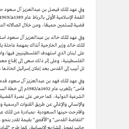
وفي عهد الملك فيصل بن عبدالعزيز آل سعود ح
قضية المسلمين جميعًا، ومن خلال اتصالاته ال
وفي عهد الملك خالد بن عبدالعزيز آل سعود است
الملك خالد وزير الخارجية آنذاك بمهمة عاجلة 
على لبنان الذي استهدف الفلسطينيين فيها،واس
الفلسطينية، وعلى إثر ذلك سعى إلى إقناع معظم
تل أبيب إلى القدس بعد إعلان إسرائيل اتخاذها 
فاس" بالمغرب عام 02
الشرعية الدولية، كما حرص على نصرة القضية ال
واقترحت حينها السعودية -بمبادرة من الملك عب
"انتفاضة القدس" و"الأقصى" بقيمة تقدر بنحو مل