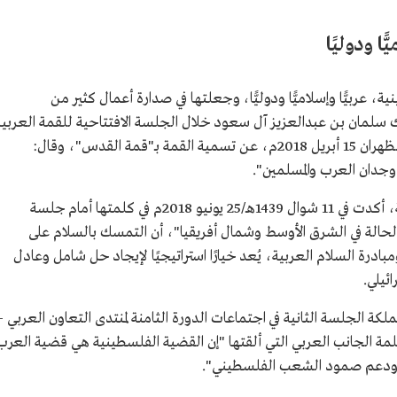
ا ودوليًا
، عربيًّا وإسلاميًّا ودوليًّا، وجعلتها في صدارة أعمال كثير من
ك سلمان بن عبدالعزيز آل سعود خلال الجلسة الافتتاحية للقمة العربية
في دورتها العادية الـ(29) التي عقدت في مدينة الظهران 15 أبريل 2018م، عن تسمية القمة بـ"قمة القدس"، وقال:
وجدان العرب والمسلمين".
ومن منطلق رئاسة المملكة لقمة القدس العربية، أكدت في 11 شوال 1439هـ/25 يونيو 2018م في كلمتها أمام جلسة
"الحالة في الشرق الأوسط وشمال أفريقيا"، أن التمسك بالسلام على
ادرة السلام العربية، يُعد خيارًا استراتيجيًا لإيجاد حل شامل وعادل
ئيلي.
هـ/10 يوليو 2018م، رأست المملكة الجلسة الثانية في اجتماعات الدورة الثامنة لمنتدى التعاون العربي -
مة الجانب العربي التي ألقتها "إن القضية الفلسطينية هي قضية العرب
ها ودعم صمود الشعب الفلسطيني".