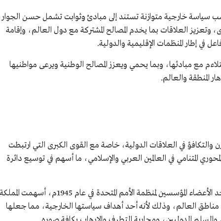
حسب سياسة خارجية متوازنة تستند إلى مبادئ وثوابت تشمل حسن الجوار،
 وتعزيز العلاقات بما يخدم المصالح المشتركة مع دول العالم، وإقامة
 في إطار المنظمات الإقليمية والدولية.
تلاءم مع مبادئها، وبما يحمي ويعزز المصالح الوطنية ويرعى مواطنيها
 المنطقة والعالم.
ن والتكافؤ في العلاقات الدولية، خاصة مع القوى الكبرى التي ارتبطت
حوري المتنامي في العالمين العربي والإسلامي، ما أسهم في توسيع دائرة
وانطلاقًا من وزنها الإقليمي والدولي وبوصفها أحد الأعضاء المؤسسين لمنظمة الأمم المتحدة في عام 1945م، أسهمت المملكة
ن مناطق العالم، وذلك لأنه أحد أهداف سياستها الخارجية، مما جعلها
السلم الدوليين، ومحاربة التطرف والإرهاب بكافة صوره.