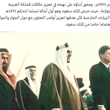
توفي الملك عبدالعزيز 2 ربيع الأول 1373هـ/9 نوفمبر 1953م، ومضى أبناؤه على نهجه في تعزيز علاقات المملكة العربية
السعودية بدول العالم وفقا لسياسة خارجية متوازنة، حيث حرص الملك سعود وهو أول أبنائه تسلما للحكم 1373هـ
القيام بعدد من الزيارات الخارجية كان هدفها تعزيز أواصر التعاون مع دول الجوار والدو
هتماما خاصا من الملك سعود.