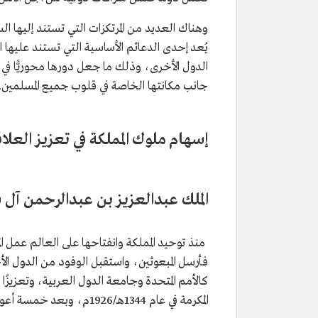
وهناك العديد من المرتكزات التي تستند إليها ا
يُعد إحدى الدعائم الأساسية التي تستند عليها
الدول الأخرى، وذلك ما جعل دورها محوريًّا في 
جانب مكانتها الخاصة في قلوب جميع المسلمين.
إسهام ملوك المملكة في تعزيز العلا
الملك عبدالعزيز بن عبدالرحمن آل
منذ توحيد المملكة وانفتاحها على العالم عمل ا
فأرسل المبعوثين، واستقبل الوفود من الدول ال
كالأمم المتحدة وجامعة الدول العربية، وتعزيزًا
المكرمة في عام 1344هـ/1926م، وبعد خمسة أعوام صدر الأمر الملكي بإنشاء وزارة الخارجية كأول وزارة في المملكة.