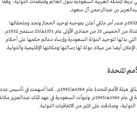
 تربط المملكة العربية السعودية بدول العالم والمنظمات الدولية، وفقًا
عبدالعزيز بن عبدالرحمن آل سعود.
في 17 جمادى الأولى عام 1351هـ/19 سبتمبر عام 1932م صدر أمر ملكي أعلن بموجبه توحيد الحجاز ونجد وملحقاتها
وتسميتها باسم "المملكة العربية السعودية"، ابتداءً من الخميس 21 من جمادى الأولى عام 1351هـ/23 سبتمبر 1932م،
ز التي بذلها لتوحيد الدولة السعودية وإرساء دعائم حكمها على أحكام
الإعلان أيضا عن ميلاد دولة لها رسالتها ومكانتها الإقليمية والدولية.
مم المتحدة
كانت السعودية من الدول الأولى الموقعة على ميثاق هيئة الأمم المتحدة عام 1364هـ/1945م، كما أسهمت في تأسيس عدد
من المنظمات الدولية، مثل جامعة الدول العربية في عام 1364هـ/1945م. وتبوأت السعودية في عهد الملك عبدالعزيز مكان
الدولية، وصادقت على كثير من الاتفاقيات الدولية.