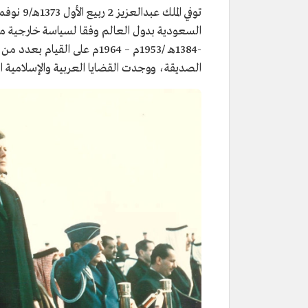
-1384هـ /1953م – 1964م على 
الصديقة، ووجدت القضايا العربية والإسلامية ا