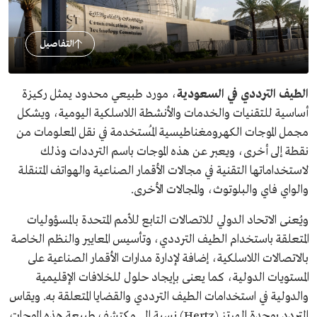
التفاصيل
الطيف الترددي في السعودية
، مورد طبيعي محدود يمثل ركيزة
أساسية للتقنيات والخدمات والأنشطة اللاسلكية اليومية​، ويشكل
مجمل الموجات الكهرومغناطيسية المُستخدمة في نقل المعلومات من
نقطة إلى أخرى، ويعبر عن هذه الموجات باسم الترددات وذلك
لاستخداماتها التقنية في مجالات الأقمار الصناعية والهواتف المتنقلة
والواي فاي والبلوتوث، والمجالات​ الأخرى.
ويُعنى الاتحاد الدولي للاتصالات التابع للأمم المتحدة بالمسؤوليات
المتعلقة باستخدام الطيف الترددي، وتأسيس المعايير والنظم الخاصة
بالاتصالات اللاسلكية، إضافة لإدارة مدارات الأقمار الصناعية على
المستويات الدولية، كما يعنى بإيجاد حلول للخلافات الإقليمية
والدولية في استخدامات الطيف الترددي والقضايا المتعلقة به. ويقاس
التردد بوحدة الهرتز (Hertz) نسبة إلى مكتشف طبيعة هذه الموجات