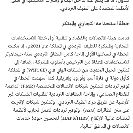
للدول، ما قد ينتج عنه تداخل البث والإشارات اللاسلكية في شتى
الأنظمة المعتمدة على الطيف الترددي.
خطة استخدامه التجاري والمبتكر
قدمت هيئة الاتصالات والفضاء والتقنية أول خطة للاستخدامات
التجارية والمبتكرة للطيف الترددي في المملكة عام 2021م، إذ مكنت
الخطة في نسختها الأولى إتاحة كامل النطاق الترددي ستة جيجاهرتز
للاستخدامات المعفاة من الترخيص بأسلوب المشاركة، إضافة إلى
تمكين الجيل الحديث من شبكات الواي فاي (WiFi 6E) في المملكة
كأول دولة في قارة آسيا وأوروبا وإفريقيا. كما أسهمت الخطة في
توفير ترددات لتمكين شبكات الاتصالات المتخصصة (PMR) الداعمة
للقطاع الصناعي، وإتاحة النطاقات الترددية لتقنيات الشبكات غير
الأرضية عن طريق مزاد الطيف الترددي، وتمكين شبكات الإنترنت
على متن الطائرات (A2G)، وتوفير ترددات لعمل تجارب لأنظمة
المنصات عالية الارتفاع (HAPS/HIBS) لتحسين جودة خدمات
الاتصالات في المناطق النائية.