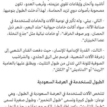
أناشيد وألحان وإيقاعات تقوي عزيمته، وتُرهب العدو، تكون
مصحوبة بأصوات دوي تزيد الحماسة، لهذا أدخلت الطبول بنوعيها.
- الثاني، بيئي، وله تأثير في نوعية الآلات والخامات المستخدمة في
صناعة الآلة، سواء أكانت خامات حيوانية "جلد البعير، شعر ذيل
الحصان، وبر صوف الخراف"، أو خامات نباتية مثل "جذع النخلة،
عصا الخيزران".
- الثالث، القدرة الإبداعية للإنسان، حيث دفعت الفنان الشعبي إلى
زخرفة الآلات الشعبية، فرسم على الرق الجلدي، والشراشيب
الصوفية الملونة التي تتدلى من طبول التثليث، ويطلق عليها بالعامية
"الريث" أو "الدناديش" أو "الكثل".
الطبول المستخدمة في العرضة السعودية
تتلخص الآلات المستخدمة في العرضة السعودية في الطبول، وهي
نوعان: طبول كبيرة وتسمى "طبول التخمير"، وطبول صغيرة تسمى
"طبول التثليث"، يكون إطار الطبل الكبير مصنوعًا من جذع النخل،