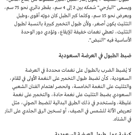
ويسمى "البارحي" سُمكه بين 2 إلى 4 سم، بقطر دائري نحو 75 سم،
وبعرض نحو 15 سم، وكلما كبر الطبل كان دويّه أقوى،وطبل
التثليث يكون أصغر، ولأن طبول التخمير كبيرة بالنسبة لطبول
التثليث، تعطي نغمات خفيفة للإيقاع، وتؤدي دور الوحدة
الأساسية فيه "النبض".
ضبط الطبول في العرضة السعودية
لا يُضبط الضرب بالطبول على نغمات محددة في العرضة
السعودية، كأن تضبط طبول التخمير على النغمة الأولى في المقام،
والتثليث على النغمة الخامسة، وانحصر اهتمام الفنان الشعبي
السعودي بضبط التثليث على نغمة حادة، والتخمير على نغمة
غليظة، وتستخدم في ذلك الطرق البدائية للضبط الصوتي، مثل
تعريض الآلة للشمس في الصيف، أو تسخين الرق الجلدي على النار
في الشتاء.
كيفية عمل طبول العرضة السعودية