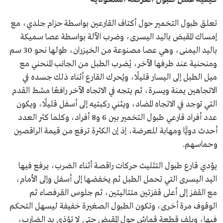
تعلق طبول التخمير حول أكتاف القارعين بواسطة حزام جلدي، مع
إمساك المقبض باليد اليسرى، وضرب الآلة بواسطة عصا سميكة
باليد اليمنى، وهي عصا مصنوعة من الخيزران، طولها نحو 30 سم
ومنحنية عند طرفها الآخر، يُضرب الطبل من الجانب المنحني مع
ميل الطبل إلى اليسار قليلًا، ويُحرك القارع أثناء ذلك جسده في
الاتجاهين يمنة ويسرة، ثم يتجه في الاتجاه الآخر رافعًا مشط القدم
التي توجد في الاتجاه المضاد، ويثني ركبتيه إلى أسفل قليلًا، ويكون
عدد أفراد قارعي طبول التخمير بين 6 و8 أفراد، وكلما كثر العدد
أحدث دويًّا ومهابة للعرضة، إذ إن الكثرة ترفع من قيمة الراقصين
وحماسهم.
يؤدي قارع طبول التثليث حركات راقصة أثناء الضرب، يرفع فيها
اليد اليسرى التي تحمل الطبل ثم يخفضها إلى أسفل وإلى الأمام،
مع القفز إلى أعلى قفزتين متتاليتين، ثم جلوس القرفصاء ثم
الوقوف مرة أخرى، وتكون الطبول الصغيرة خفيفة ليسهل التحكم
فيها، ويلف قطعة قماش حول المقبض حتى لا تؤذي يد الضارب،