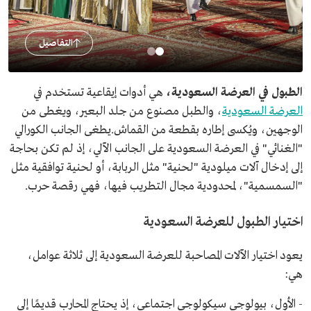
التفاصيل
الطبول في العرضة السعودية،
هي أدوات إيقاعية تستخدم في
العرضة السعودية
، والطبل مصنوع من جلد البعير، ويغطى من
الوجهين، ويُكسى إطاره بقطعة من القماش.يطغى الجانب الكورالي
"الغنائي" في العرضة السعودية على الجانب الآلي، إذ لم تكن بحاجة
إلى إدخال آلات ميلودية "لحنية" مثل الربابة، أو لحنية توافقية مثل
"السمسمية"، لمحدودية مجال التطريب فيها، فهي رقصة حرب.
اختيار الطبول للعرضة السعودية
يعود اختيار الآلات المصاحبة للعرضة السعودية إلى ثلاثة عوامل،
هي:
- الأول، بيولوجي سيكولوجي اجتماعي، إذ يحتاج المحارب قديمًا إلى