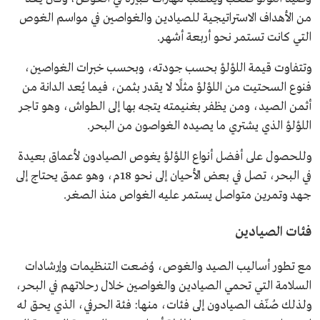
من الأهداف الاستراتيجية للصيادين والغواصين في مواسم الغوص
التي كانت تستمر نحو أربعة أشهر.
وتتفاوت قيمة اللؤلؤ بحسب جودته، وبحسب خبرات الغواصين،
فنوع السحتيت من اللؤلؤ مثلًا لا يقدر بثمن، فيما يُعد الدانة من
أثمن الصيد، ومن يظفر بغنيمته يتجه بها إلى الطواش، وهو تاجر
اللؤلؤ الذي يشتري ما يصيده الغواصون من البحر.
وللحصول على أفضل أنواع اللؤلؤ يغوص الصيادون لأعماق بعيدة
في البحر، تصل في بعض الأحيان إلى نحو 18م، وهو عمق يحتاج إلى
جهد وتمرين متواصل يستمر عليه الغواص منذ الصغر.
فئات الصيادين
مع تطور أساليب الصيد والغوص، وُضعت التنظيمات وإرشادات
السلامة التي تحمي الصيادين والغواصين خلال رحلاتهم في البحر،
ولذلك صُنّف الصيادون إلى فئات، منها: فئة الحرفي، الذي يحق له