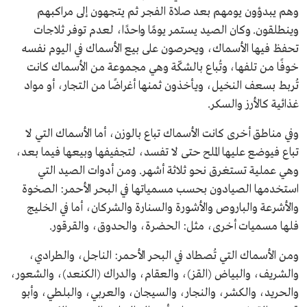
وهم يبدؤون يومهم بعد صلاة الفجر ثم يتجهون إلى مراكبهم
وينطلقون. وكان الصيد يستمر يومًا واحدًا، لعدم توفر ثلاجات
تحفظ فيها الأسماك، ويحرصون على بيع الأسماك في اليوم نفسه
خوفًا من تلفها، وتُباع بالشكّة وهي مجموعة من الأسماك كانت
تُربط بسعف النخيل، ويأخذون ثمنها أغراضًا من التجار، أو مواد
غذائية كالأرز والسكر.
وفي مناطق أخرى كانت الأسماك تباع بالوزن، أما الأسماك التي لا
تباع فيوضع عليها الملح حتى لا تفسد، لتجفيفها وبيعها فيما بعد،
وهي عملية تستغرق نحو ثلاثة أشهر. ومن أدوات الصيد التي
استخدمها الصيادون بحسب مسمياتها في البحر الأحمر: الصخوة
والأشرعة والباروص والأشورة والسنارة والشركان، أما في الخليج
فلها مسميات أخرى، مثل: الحضرة، والحدوق، والقرقور.
ومن الأسماك التي تُصطاد في البحر الأحمر: الناجل، والطرادي،
والشريف، والبياض (القز)، والعقام، والدراك (الكنعد)، والشعور،
والحريد، والكشر، والنجار، والسيجان، والعربي، والبلطي، وأبو