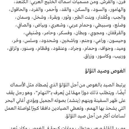
قرن، والقرش. ومن مسميات أسماك الخليج العربي: الكنعد،
والهامور، والسود، والسكن، والقد، وأحمر، والفرد، والحاقول،
والجب، وكُقدار، وبنت الطير، وثور، وبقرة، وشخل، وسمان،
وضلع، وسبيطي، وحمام عربي، وشعري، وبياض، والصافي،
والقرقفان، ومجوي، وبطان، وفسكر، وحامر، وصُنيفي،
وحيسون، وراعي، وجنم، وباشخين، وشحدود، وسلس، وحُر،
وميد، وجواف، وحمام، وجراد، وعنقود، وقظام، وسنور، ولزاق،
وربيب، وكاسور، وزراق.
الغوص وصيد اللؤلؤ
يرتبط الصيد بالغوص من أجل اللؤلؤ الذي يُصطاد مثل الأسماك
أيضًا، ويتطلب ذلك دورًا مهمًا لمن يُعرف بـ"النهام"، وهو رجل يقف
على ظهر السفينة وينهم (ينشد) بصوته الجميل ويؤدي أغاني البحر
التي يشحذ بها الهمم، وتعطي الصيادين دافعًا كبيرًا لمواصلة العمل
لساعات أكثر من أجل صيد اللؤلؤ.
وصيد اللؤلؤ صعب ويتطلب مهارات كبيرة في الغوص، وكان يُعد