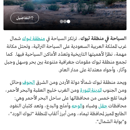
التفاصيل
السياحة في منطقة تبوك
، ترتكز السياحة في
منطقة تبوك
شمال
غرب المملكة العربية السعودية على السياحة التراثية، وتحتل مكانة
مهمة، نظرًا لأهميتها التاريخية وتعدُد الأماكن السياحية فيها. كما
تجمع منطقة تبوك مقومات جغرافية متنوعة بين بحر وسهل وجبل
وآثار، وأجواء معتدلة على مدار العام.
ويحد منطقة تبوك شمالًا دولة الأردن ومن الشرق
الجوف
وحائل
ومن الجنوب
المدينة المنورة
ومن الغرب خليج العقبة والبحر الأحمر،
فيما تقع خمس من محافظاتها على ساحل البحر الأحمر وهي:
محافظات
حقل
وضباء و
الوجه
وأملج والبدع، وتعد كثبان النفود
الطابع المميز لمحافظة تيماء، ومن أبرز ألقاب المنطقة "تبوك الورد"،
و"بوابة الشمال".