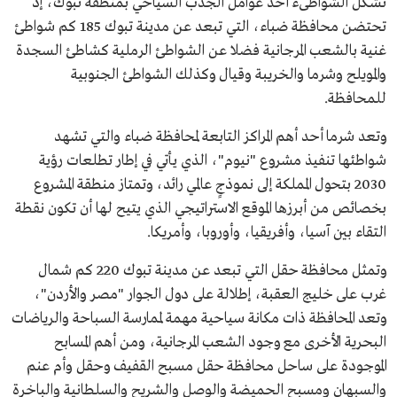
تشكل الشواطىء أحد عوامل الجذب السياحي بمنطقة تبوك، إذ
تحتضن محافظة ضباء، التي تبعد عن مدينة تبوك 185 كم شواطئ
غنية بالشعب المرجانية فضلا عن الشواطئ الرملية كشاطئ السجدة
والمويلح وشرما والخريبة وقيال وكذلك الشواطئ الجنوبية
للمحافظة.
وتعد شرما أحد أهم المراكز التابعة لمحافظة ضباء والتي تشهد
شواطئها تنفيذ مشروع "نيوم"، الذي يأتي في إطار تطلعات رؤية
2030 بتحول المملكة إلى نموذجٍ عالمي رائد، وتمتاز منطقة المشروع
بخصائص من أبرزها الموقع الاستراتيجي الذي يتيح لها أن تكون نقطة
التقاء بين آسيا، وأفريقيا، وأوروبا، وأمريكا.
وتمثل محافظة حقل التي تبعد عن مدينة تبوك 220 كم شمال
غرب على خليج العقبة، إطلالة على دول الجوار "مصر والأردن"،
وتعد المحافظة ذات مكانة سياحية مهمة لممارسة السباحة والرياضات
البحرية الأخرى مع وجود الشعب المرجانية، ومن أهم المسابح
الموجودة على ساحل محافظة حقل مسبح القفيف وحقل وأم عنم
والسبهان ومسبح الحميضة والوصل والشريح والسلطانية والباخرة