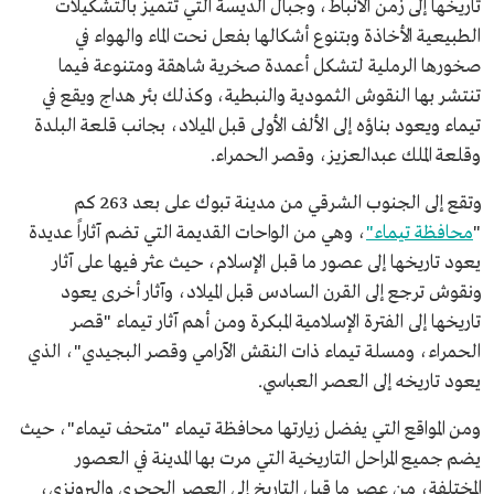
تاريخها إلى زمن الأنباط، وجبال الديسة التي تتميز بالتشكيلات
الطبيعية الأخاذة وبتنوع أشكالها بفعل نحت الماء والهواء في
صخورها الرملية لتشكل أعمدة صخرية شاهقة ومتنوعة فيما
تنتشر بها النقوش الثمودية والنبطية، وكذلك بئر هداج ويقع في
تيماء ويعود بناؤه إلى الألف الأولى قبل الميلاد، بجانب قلعة البلدة
وقلعة الملك عبدالعزيز، وقصر الحمراء.
وتقع إلى الجنوب الشرقي من مدينة تبوك على بعد 263 كم
"
محافظة تيماء"
، وهي من الواحات القديمة التي تضم آثاراً عديدة
يعود تاريخها إلى عصور ما قبل الإسلام، حيث عثر فيها على آثار
ونقوش ترجع إلى القرن السادس قبل الميلاد، وآثار أخرى يعود
تاريخها إلى الفترة الإسلامية المبكرة ومن أهم آثار تيماء "قصر
الحمراء، ومسلة تيماء ذات النقش الآرامي وقصر البجيدي"، الذي
يعود تاريخه إلى العصر العباسي.
ومن المواقع التي يفضل زيارتها محافظة تيماء "متحف تيماء"، حيث
يضم جميع المراحل التاريخية التي مرت بها المدينة في العصور
المختلفة، من عصر ما قبل التاريخ إلى العصر الحجري والبرونزي،